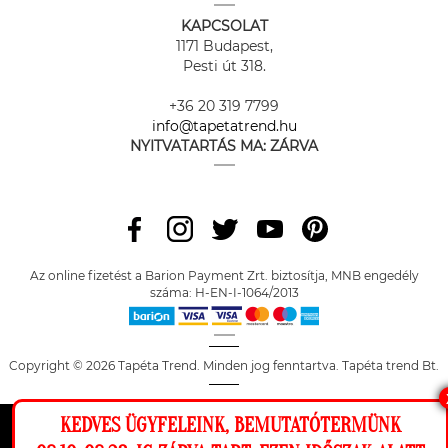
KAPCSOLAT
1171 Budapest,
Pesti út 318.
+36 20 319 7799
info@tapetatrend.hu
NYITVATARTÁS MA:
ZÁRVA
Az online fizetést a Barion Payment Zrt. biztosítja, MNB engedély
száma: H-EN-I-1064/2013
Copyright © 2026 Tapéta Trend. Minden jog fenntartva. Tapéta trend Bt.
KEDVES ÜGYFELEINK, BEMUTATÓTERMÜNK
Ez a weboldal cookie-kat használ, hogy a