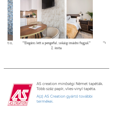
i fogjuk""
""Csatolok pár képet a dzsungeles sarokról!""
""Kicsit f
K. Laura
falfelül
AS creation minőségi Német tapéták.
Több száz papír, vlies-vinyl tapéta.
A(z) AS Creation gyártó további
termékei.