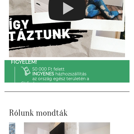
FIGYELEM!
50 000 Ft felett
INGYENES
házhozszállítás
az ország egész területén a
GLS-el.
Rólunk mondták