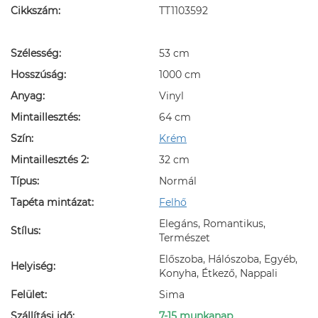
Cikkszám:
TT1103592
Szélesség:
53 cm
Hosszúság:
1000 cm
Anyag:
Vinyl
Mintaillesztés:
64 cm
Szín:
Krém
Mintaillesztés 2:
32 cm
Típus:
Normál
Tapéta mintázat:
Felhő
Elegáns, Romantikus,
Stílus:
Természet
Előszoba, Hálószoba, Egyéb,
Helyiség:
Konyha, Étkező, Nappali
Felület:
Sima
Szállítási idő:
7-15 munkanap