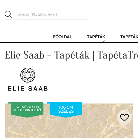
FŐOLDAL
TAPÉTÁK
TAPÉTÁ
Elie Saab - Tapéták | TapétaT
106 CM
SZÉLES