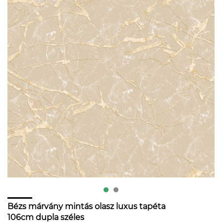
Bézs márvány mintás olasz luxus tapéta
106cm dupla széles