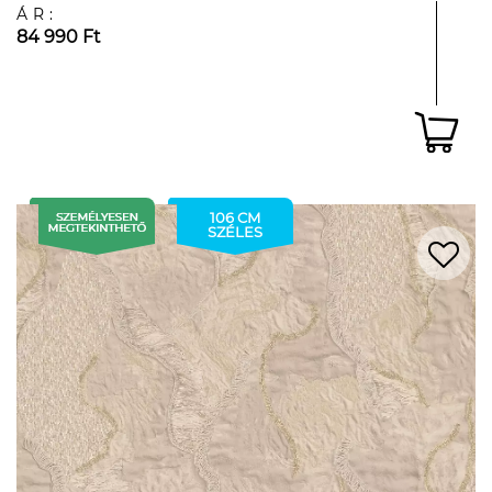
ÁR:
84 990 Ft
106 CM
SZÉLES