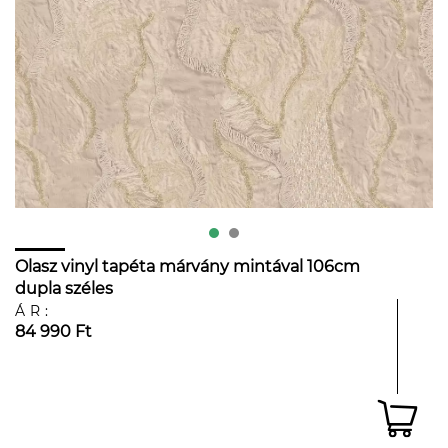
Olasz vinyl tapéta márvány mintával 106cm
dupla széles
ÁR:
84 990 Ft