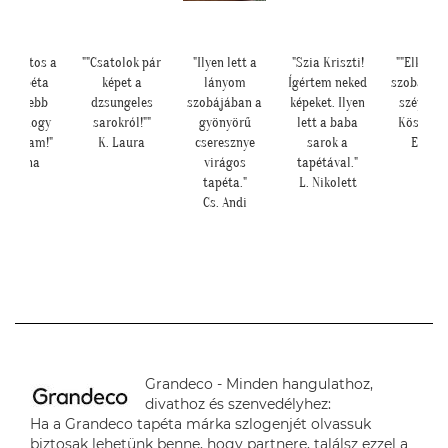
odálatos a
""Csatolok pár
"Ilyen lett a
"Szia Kriszti!
""Elkészü
otótapéta
képet a
lányom
Ígértem neked
szoba, na
ég szebb
dzsungeles
szobájában a
képeket. Ilyen
szépen le
nt ahogy
sarokról!""
gyönyörű
lett a baba
Köszönjü
ndoltam!"
K. Laura
cseresznye
sarok a
E. Rék
L. Ilona
virágos
tapétával."
tapéta."
L. Nikolett
Cs. Andi
Grandeco - Minden hangulathoz,
divathoz és szenvedélyhez:
Ha a Grandeco tapéta márka szlogenjét olvassuk
biztosak lehetünk benne, hogy partnere, találsz ezzel a