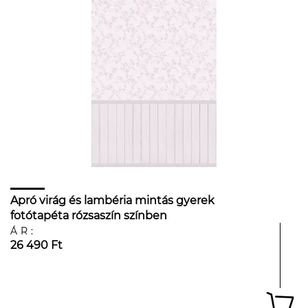
Apró virág és lambéria mintás gyerek
fotótapéta rózsaszín színben
ÁR:
26 490 Ft