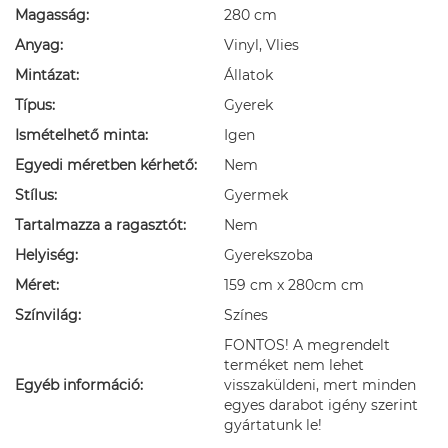
Magasság:
280 cm
Anyag:
Vinyl, Vlies
Mintázat:
Állatok
Típus:
Gyerek
Ismételhető minta:
Igen
Egyedi méretben kérhető:
Nem
Stílus:
Gyermek
Tartalmazza a ragasztót:
Nem
Helyiség:
Gyerekszoba
Méret:
159 cm x 280cm cm
Színvilág:
Színes
FONTOS! A megrendelt
terméket nem lehet
Egyéb információ:
visszaküldeni, mert minden
egyes darabot igény szerint
gyártatunk le!