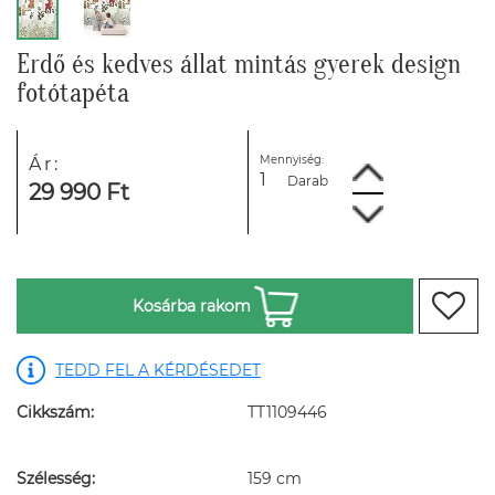
Erdő és kedves állat mintás gyerek design
fotótapéta
Mennyiség:
Ár:
Darab
29 990 Ft
Kosárba rakom
TEDD FEL A KÉRDÉSEDET
Cikkszám:
TT1109446
Szélesség:
159 cm