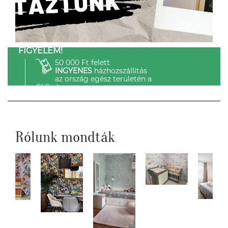
FIGYELEM!
50 000 Ft felett
INGYENES
házhozszállítás
az ország egész területén a
GLS-el.
Rólunk mondták