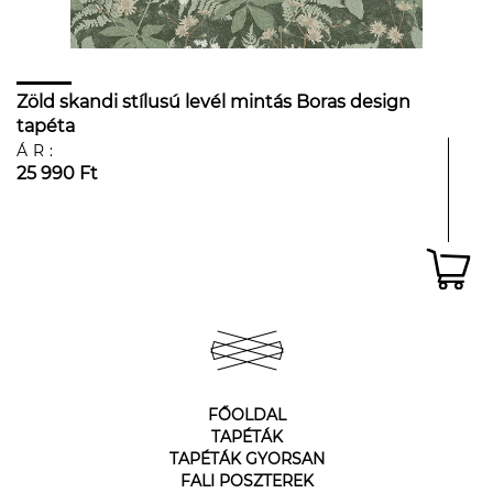
Zöld skandi stílusú levél mintás Boras design
tapéta
ÁR:
25 990 Ft
FŐOLDAL
TAPÉTÁK
TAPÉTÁK GYORSAN
FALI POSZTEREK