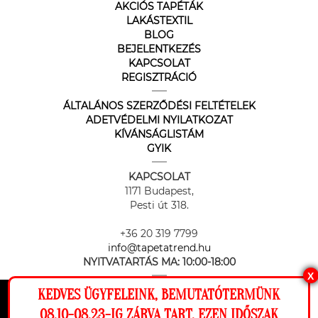
AKCIÓS TAPÉTÁK
LAKÁSTEXTIL
BLOG
BEJELENTKEZÉS
KAPCSOLAT
REGISZTRÁCIÓ
ÁLTALÁNOS SZERZŐDÉSI FELTÉTELEK
ADETVÉDELMI NYILATKOZAT
KÍVÁNSÁGLISTÁM
GYIK
KAPCSOLAT
1171 Budapest,
Pesti út 318.
+36 20 319 7799
info@tapetatrend.hu
NYITVATARTÁS MA:
10:00-18:00
X
KEDVES ÜGYFELEINK, BEMUTATÓTERMÜNK
Ez a weboldal cookie-kat használ, hogy a
08.10-08.23-IG ZÁRVA TART, EZEN IDŐSZAK