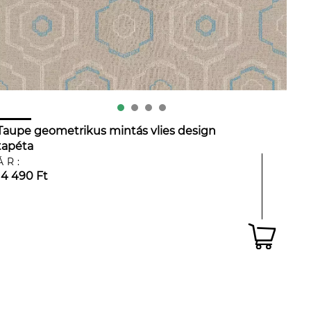
Taupe geometrikus mintás vlies design
tapéta
ÁR:
14 490 Ft