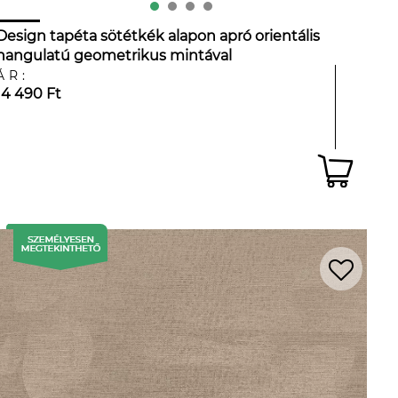
Design tapéta sötétkék alapon apró orientális
hangulatú geometrikus mintával
ÁR:
14 490 Ft