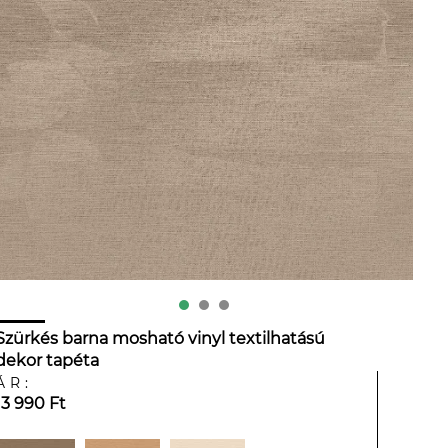
Szürkés barna mosható vinyl textilhatású
dekor tapéta
ÁR:
13 990 Ft