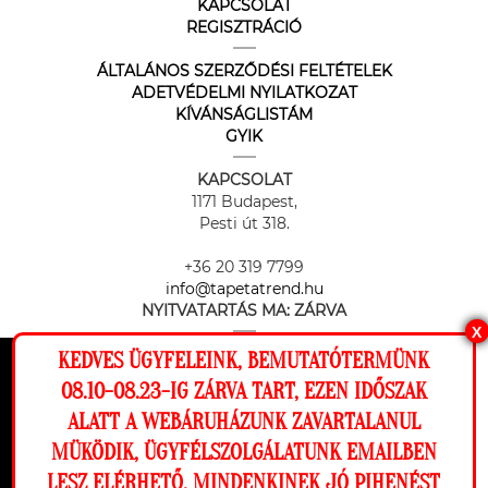
KAPCSOLAT
REGISZTRÁCIÓ
ÁLTALÁNOS SZERZŐDÉSI FELTÉTELEK
ADETVÉDELMI NYILATKOZAT
KÍVÁNSÁGLISTÁM
GYIK
KAPCSOLAT
1171 Budapest,
Pesti út 318.
+36 20 319 7799
info@tapetatrend.hu
NYITVATARTÁS MA:
ZÁRVA
X
KEDVES ÜGYFELEINK, BEMUTATÓTERMÜNK
Ez a weboldal cookie-kat használ, hogy a
08.10-08.23-IG ZÁRVA TART, EZEN IDŐSZAK
lehető legjobb élményt nyújtsa honlapunkon.
ALATT A WEBÁRUHÁZUNK ZAVARTALANUL
Beállítások
MÜKÖDIK, ÜGYFÉLSZOLGÁLATUNK EMAILBEN
Az online fizetést a Barion Payment Zrt. biztosítja, MNB engedély
száma: H-EN-I-1064/2013
LESZ ELÉRHETŐ. MINDENKINEK JÓ PIHENÉST