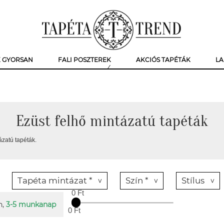
K GYORSAN
FALI POSZTEREK
AKCIÓS TAPÉTÁK
LA
Ezüst felhő mintázatú tapéták
ázatú tapéták.
Tapéta mintázat *
Szín *
Stílus
0 Ft
n,
3-5 munkanap
0 Ft