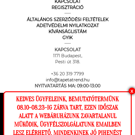
KAPCSOLAT
REGISZTRÁCIÓ
ÁLTALÁNOS SZERZŐDÉSI FELTÉTELEK
ADETVÉDELMI NYILATKOZAT
KÍVÁNSÁGLISTÁM
GYIK
KAPCSOLAT
1171 Budapest,
Pesti út 318.
+36 20 319 7799
info@tapetatrend.hu
NYITVATARTÁS MA:
09:00-13:00
X
KEDVES ÜGYFELEINK, BEMUTATÓTERMÜNK
Ez a weboldal cookie-kat használ, hogy a
08.10-08.23-IG ZÁRVA TART, EZEN IDŐSZAK
lehető legjobb élményt nyújtsa honlapunkon.
ALATT A WEBÁRUHÁZUNK ZAVARTALANUL
Beállítások
MÜKÖDIK, ÜGYFÉLSZOLGÁLATUNK EMAILBEN
Az online fizetést a Barion Payment Zrt. biztosítja, MNB engedély
száma: H-EN-I-1064/2013
LESZ ELÉRHETŐ. MINDENKINEK JÓ PIHENÉST