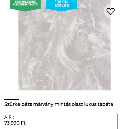
106 CM
SZÉLES
Szürke bézs márvány mintás olasz luxus tapéta
ÁR:
73 990 Ft