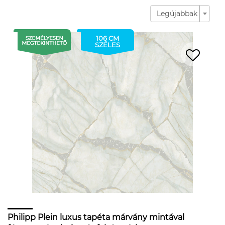
Legújabbak
106 CM
SZÉLES
Philipp Plein luxus tapéta márvány mintával