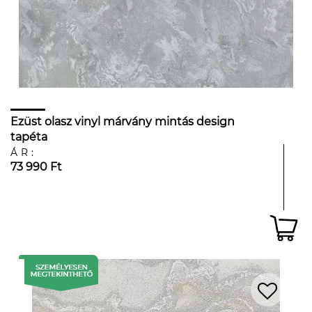
Ezüst olasz vinyl márvány mintás design
tapéta
ÁR:
73 990 Ft