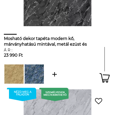
Mosható dekor tapéta modern kő,
márványhatású mintával, metál ezüst és
fekete színben
ÁR:
23 990 Ft
NÉZD MEG A
FALADON