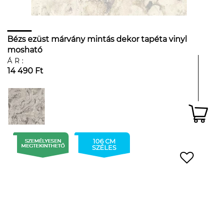
Bézs ezüst márvány mintás dekor tapéta vinyl
mosható
ÁR:
14 490 Ft
106 CM
SZÉLES