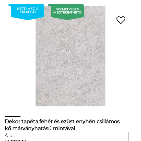
NÉZD MEG A
FALADON
Dekor tapéta fehér és ezüst enyhén csillámos
kő márványhatású mintával
ÁR: