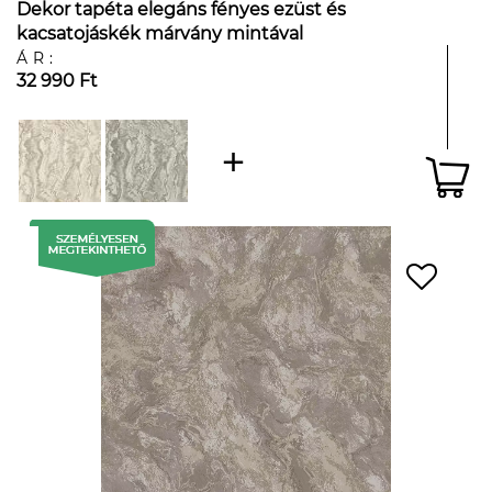
Dekor tapéta elegáns fényes ezüst és
kacsatojáskék márvány mintával
ÁR:
32 990 Ft