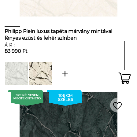
Philipp Plein luxus tapéta márvány mintával
fényes ezüst és fehér színben
ÁR:
83 990 Ft
106 CM
SZÉLES