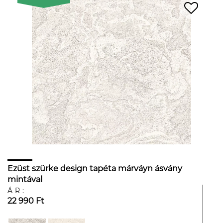
Ezüst szürke design tapéta márváyn ásvány
mintával
ÁR:
22 990 Ft