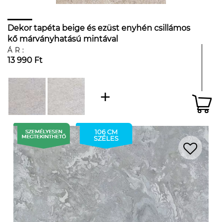
Dekor tapéta beige és ezüst enyhén csillámos
kő márványhatású mintával
ÁR:
13 990 Ft
106 CM
SZÉLES