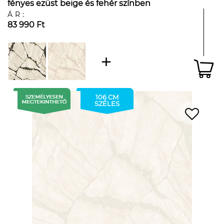
fényes ezüst beige és fehér színben
ÁR:
83 990 Ft
106 CM
SZÉLES