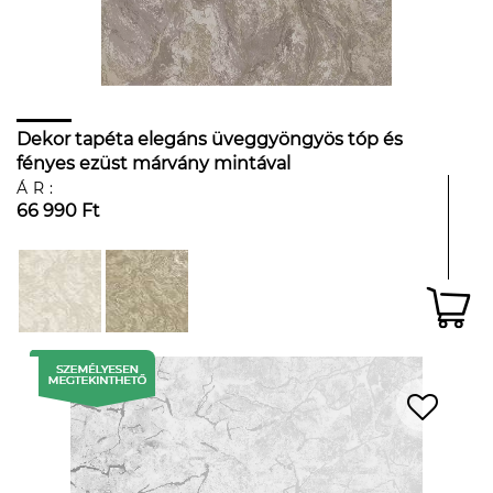
Dekor tapéta elegáns üveggyöngyös tóp és
fényes ezüst márvány mintával
ÁR:
66 990 Ft