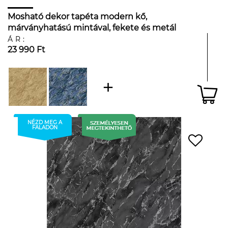
Mosható dekor tapéta modern kő,
márványhatású mintával, fekete és metál
ezüst színben
ÁR:
23 990 Ft
NÉZD MEG A
FALADON