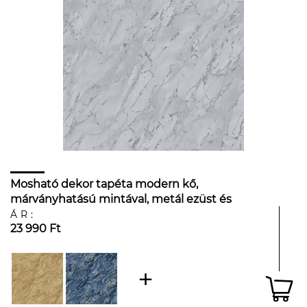
Mosható dekor tapéta modern kő,
márványhatású mintával, metál ezüst és
szürke színben
ÁR:
23 990 Ft