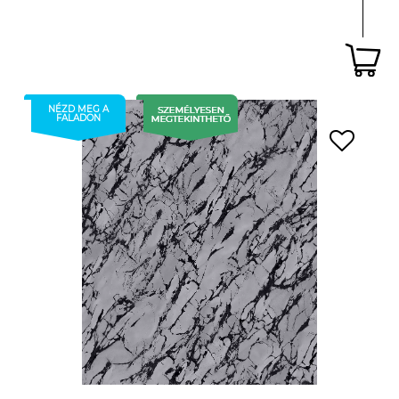
NÉZD MEG A
FALADON