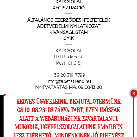
KAPCSOLAT
REGISZTRÁCIÓ
ÁLTALÁNOS SZERZŐDÉSI FELTÉTELEK
ADETVÉDELMI NYILATKOZAT
KÍVÁNSÁGLISTÁM
GYIK
KAPCSOLAT
1171 Budapest,
Pesti út 318.
+36 20 319 7799
info@tapetatrend.hu
NYITVATARTÁS MA:
09:00-13:00
X
KEDVES ÜGYFELEINK, BEMUTATÓTERMÜNK
Ez a weboldal cookie-kat használ, hogy a
08.10-08.23-IG ZÁRVA TART, EZEN IDŐSZAK
lehető legjobb élményt nyújtsa honlapunkon.
ALATT A WEBÁRUHÁZUNK ZAVARTALANUL
Beállítások
MÜKÖDIK, ÜGYFÉLSZOLGÁLATUNK EMAILBEN
Az online fizetést a Barion Payment Zrt. biztosítja, MNB engedély
száma: H-EN-I-1064/2013
LESZ ELÉRHETŐ. MINDENKINEK JÓ PIHENÉST