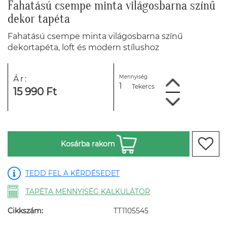
Fahatású csempe minta világosbarna színű
dekor tapéta
Fahatású csempe minta világosbarna színű
dekortapéta, loft és modern stílushoz
Mennyiség:
Ár:
Tekercs
15 990 Ft
Kosárba rakom
TEDD FEL A KÉRDÉSEDET
TAPÉTA MENNYISÉG KALKULÁTOR
Cikkszám:
TT1105545