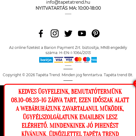
info@tapetatrend.hu
NYITVATARTÁS MA:
10:00-18:00
Az online fizetést a Barion Payment Zrt. biztosítja, MNB engedély
száma: H-EN-I-1064/2013
Copyright © 2026 Tapéta Trend. Minden jog fenntartva. Tapéta trend Bt.
KEDVES ÜGYFELEINK, BEMUTATÓTERMÜNK
Ez a weboldal cookie-kat használ, hogy a
08.10-08.23-IG ZÁRVA TART, EZEN IDŐSZAK ALATT
lehető legjobb élményt nyújtsa honlapunkon.
A WEBÁRUHÁZUNK ZAVARTALANUL MÜKÖDIK,
Beállítások
ÜGYFÉLSZOLGÁLATUNK EMAILBEN LESZ
ELÉRHETŐ. MINDENKINEK JÓ PIHENÉST
Elutasítom
Engedélyezem
KÍVÁNUNK, ÜDVÖZLETTEL TAPÉTA TREND