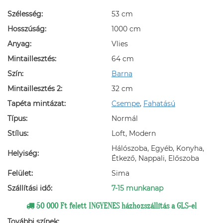
Szélesség:
53 cm
Hosszúság:
1000 cm
Anyag:
Vlies
Mintaillesztés:
64 cm
Szín:
Barna
Mintaillesztés 2:
32 cm
Tapéta mintázat:
Csempe
,
Fahatású
Típus:
Normál
Stílus:
Loft, Modern
Hálószoba, Egyéb, Konyha,
Helyiség:
Étkező, Nappali, Előszoba
Felület:
Sima
Szállítási idő:
7-15 munkanap
50 000 Ft felett INGYENES házhozszállítás a GLS-el
További színek: