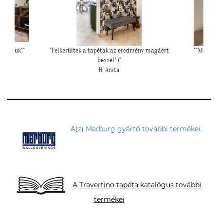
i fogjuk""
"Felkerültek a tapéták az eredmény magáért
""Még egy
beszél!:)"
H. Anita
A(z) Marburg gyártó további termékei.
A Travertino tapéta katalógus további
termékei