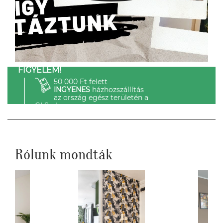
FIGYELEM!
50 000 Ft felett
INGYENES
házhozszállítás
az ország egész területén a
GLS-el.
Rólunk mondták