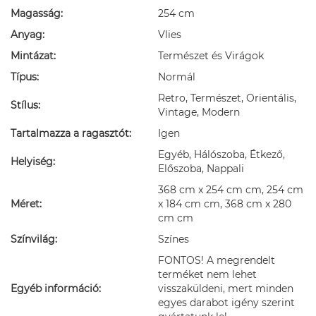
Magasság:
254 cm
Anyag:
Vlies
Mintázat:
Természet és Virágok
Típus:
Normál
Retro, Természet, Orientális,
Stílus:
Vintage, Modern
Tartalmazza a ragasztót:
Igen
Egyéb, Hálószoba, Étkező,
Helyiség:
Előszoba, Nappali
368 cm x 254 cm cm, 254 cm
Méret:
x 184 cm cm, 368 cm x 280
cm cm
Színvilág:
Színes
FONTOS! A megrendelt
terméket nem lehet
Egyéb információ:
visszaküldeni, mert minden
egyes darabot igény szerint