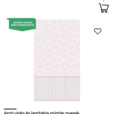
Apró virág és lambéria mintás gyerek