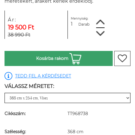
méretekért, árakért kérlek érdeklődj.
Mennyiség:
Ár:
Darab
19 500 Ft
38 990 Ft
Kosárba rakom
TEDD FEL A KÉRDÉSEDET
VÁLASSZ MÉRETET:
Cikkszám:
TT968738
Szélesség:
368 cm