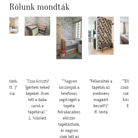
Rólunk mondták
készültünk,
"Szia Kriszti!
""Nagyon
"Felkerültek a
""Elkészü
er lett. :)"
Ígértem neked
köszönjük a
tapéták az
szoba, na
 Viktória
képeket. Ilyen
telefonos
eredmény
szépen le
lett a baba
segítséget a
magáért
Köszönjü
sarok a
tapéta
beszél!:)"
E. Rék
tapétával."
felrakásához,
H. Anita
L. Nikolett
először
tapétáztunk,
és nagyon
szép lett az