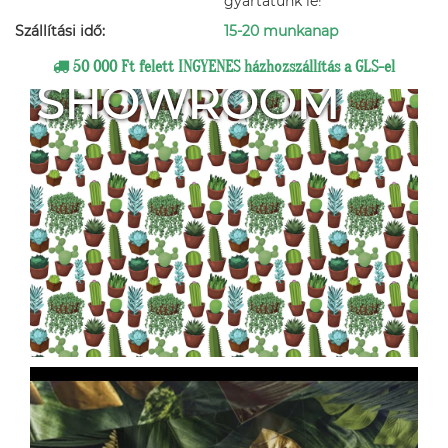
gyártatunk le!
Szállítási idő:
15-20 munkanap
50 000 Ft felett INGYENES házhozszállítás a GLS-el
SHOWROOM