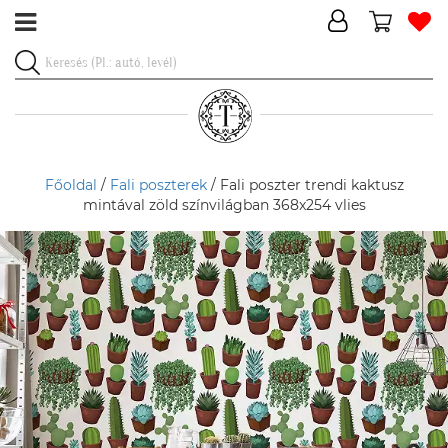
Főoldal
/
Fali poszterek
/ Fali poszter trendi kaktusz
mintával zöld színvilágban 368x254 vlies