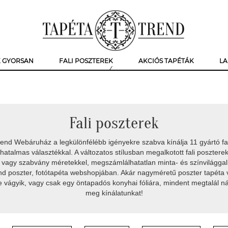
K GYORSAN
FALI POSZTEREK
AKCIÓS TAPÉTÁK
LA
Fali poszterek
Trend Webáruház
a legkülönfélébb igényekre szabva kínálja
11 gyártó fa
, hatalmas választékkal. A
változatos stílusban
megalkotott
fali posztere
ti vagy szabvány méretekkel, megszámlálhatatlan minta- és színvilággal
nd poszter, fotótapéta webshopjában
. Akár
nagyméretű poszter tapéta 
e
vágyik, vagy csak egy
öntapadós konyhai fóliára
, mindent megtalál ná
meg kínálatunkat!