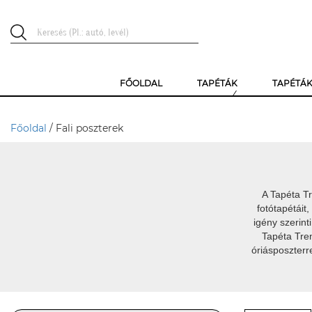
FŐOLDAL
TAPÉTÁK
TAPÉTÁ
Főoldal
/ Fali poszterek
A Tapéta 
fotótapétáit
igény szerin
Tapéta Tre
óriásposzterr