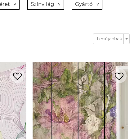
éret
Színvilág
Gyártó
Legújabbak