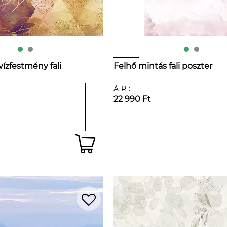
ízfestmény fali
Felhő mintás fali poszter
ÁR:
22 990 Ft