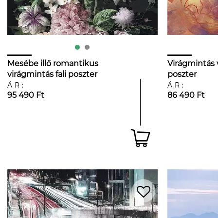
Mesébe illő romantikus
Virágmintás v
virágmintás fali poszter
poszter
ÁR:
ÁR:
95 490 Ft
86 490 Ft