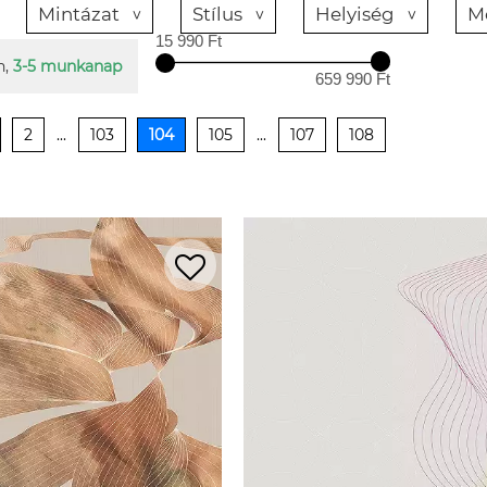
Mintázat
Stílus
Helyiség
M
15 990 Ft
n,
3-5 munkanap
659 990 Ft
2
...
103
104
105
...
107
108