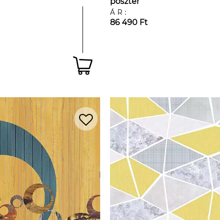
poszter
ÁR:
86 490 Ft