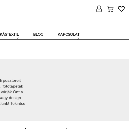
KÁSTEXTIL
BLOG
KAPCSOLAT
li posztereit
k, fotótapéták
 várják Önt a
vagy
design
lunk! Tekintse