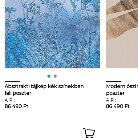
Absztrakti tájkép kék színekben
Modern őszi f
fali poszter
poszter
ÁR:
ÁR:
86 490 Ft
86 490 Ft