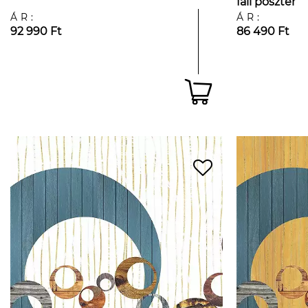
fali poszter
ÁR:
ÁR:
92 990 Ft
86 490 Ft