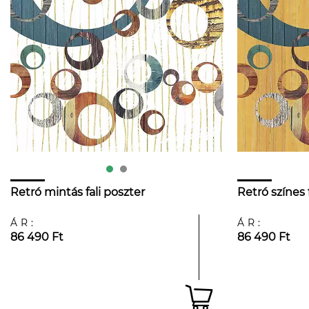
Retró mintás fali poszter
Retró színes 
ÁR:
ÁR:
86 490 Ft
86 490 Ft