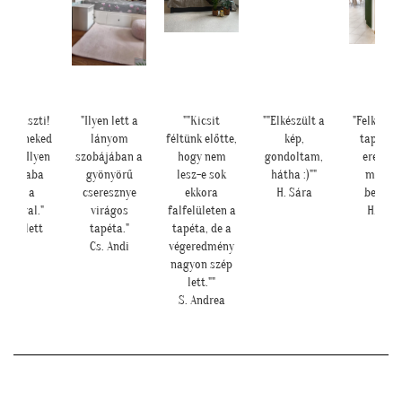
iszti!
"Ilyen lett a
""Kicsit
""Elkészült a
"Felkerültek a
 neked
lányom
féltünk előtte,
kép,
tapéták az
 Ilyen
szobájában a
hogy nem
gondoltam,
eredmény
 baba
gyönyörű
lesz-e sok
hátha :)""
magáért
k a
cseresznye
ekkora
H. Sára
beszél!:)"
val."
virágos
falfelületen a
H. Anita
olett
tapéta."
tapéta, de a
Cs. Andi
végeredmény
nagyon szép
lett.""
S. Andrea