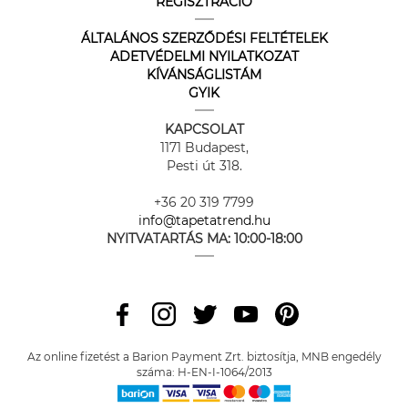
REGISZTRÁCIÓ
ÁLTALÁNOS SZERZŐDÉSI FELTÉTELEK
ADETVÉDELMI NYILATKOZAT
KÍVÁNSÁGLISTÁM
GYIK
KAPCSOLAT
1171 Budapest,
Pesti út 318.
+36 20 319 7799
info@tapetatrend.hu
NYITVATARTÁS MA:
10:00-18:00
Az online fizetést a Barion Payment Zrt. biztosítja, MNB engedély
száma: H-EN-I-1064/2013