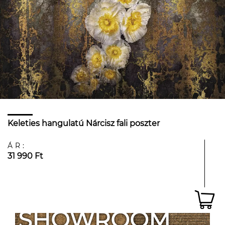
Keleties hangulatú Nárcisz fali poszter
ÁR:
31 990 Ft
SHOWROOM