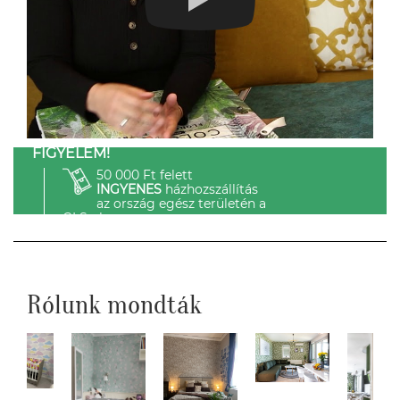
FIGYELEM!
50 000 Ft felett
INGYENES
házhozszállítás
az ország egész területén a
GLS-el.
Rólunk mondták