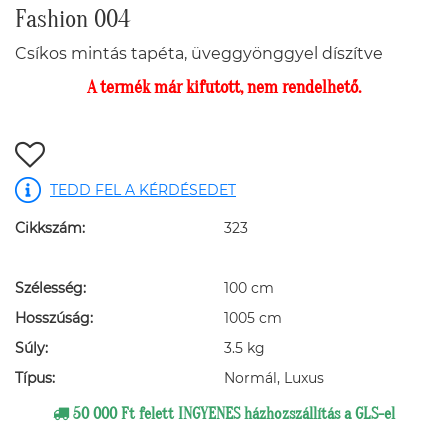
Fashion 004
Csíkos mintás tapéta, üveggyönggyel díszítve
A termék már kifutott, nem rendelhető.
TEDD FEL A KÉRDÉSEDET
Cikkszám:
323
Szélesség:
100 cm
Hosszúság:
1005 cm
Súly:
3.5 kg
Típus:
Normál, Luxus
50 000 Ft felett INGYENES házhozszállítás a GLS-el