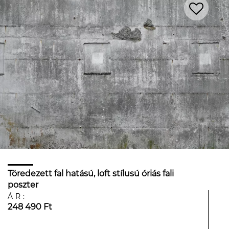
Töredezett fal hatású, loft stílusú óriás fali
poszter
ÁR:
248 490 Ft