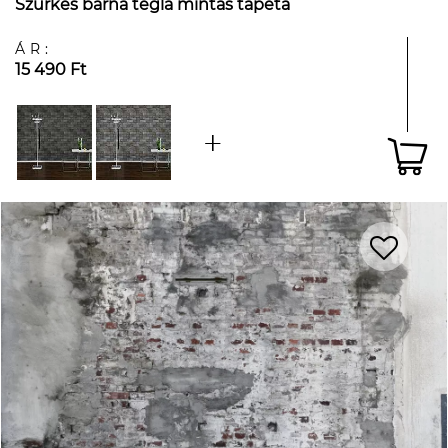
Szürkés barna tégla mintás tapéta
ÁR:
15 490 Ft