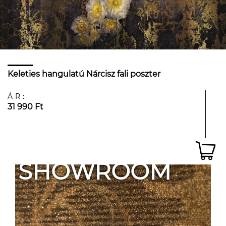
Keleties hangulatú Nárcisz fali poszter
ÁR:
31 990 Ft
SHOWROOM