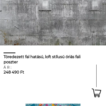
Töredezett fal hatású, loft stílusú óriás fali
poszter
ÁR:
248 490 Ft