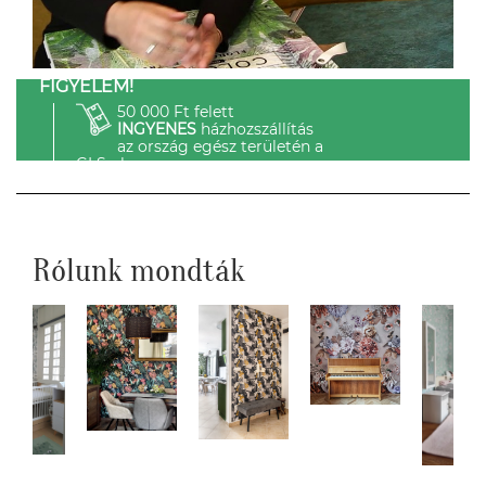
FIGYELEM!
50 000 Ft felett
INGYENES
házhozszállítás
az ország egész területén a
GLS-el.
Rólunk mondták