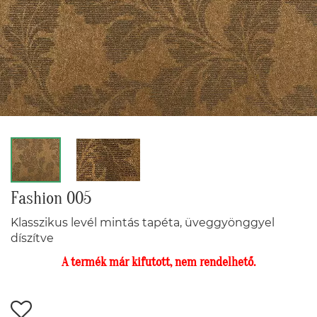
Fashion 005
Klasszikus levél mintás tapéta, üveggyönggyel
díszítve
A termék már kifutott, nem rendelhető.