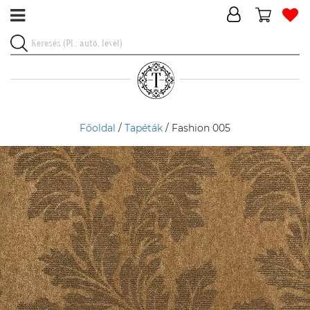
Főoldal
/
Tapéták
/ Fashion 005