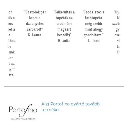
"Nagyon
""Csatolok pár
"Felkerültek a
"Csodálatos a
"Ilyen let
szönjük a
képet a
tapéták az
fotótapéta
lányo
elefonos
dzsungeles
eredmény
még szebb
szobájáb
gítséget a
sarokról!""
magáért
mint ahogy
gyönyö
tapéta
K. Laura
beszél!:)"
gondoltam!"
cseresz
rakásához,
H. Anita
L. Ilona
virágo
először
tapéta.
pétáztunk,
Cs. And
s nagyon
ép lett az
edmény!""
. Brigitta
A(z) Portofino gyártó további
termékei.