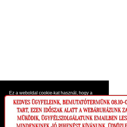
Ez a weboldal cookie-kat használ, hogy a
lehető legjobb élményt nyújtsa honlapunkon.
KEDVES ÜGYFELEINK, BEMUTATÓTERMÜNK 08.10-0
Beállítások
TART, EZEN IDŐSZAK ALATT A WEBÁRUHÁZUNK Z
MÜKÖDIK, ÜGYFÉLSZOLGÁLATUNK EMAILBEN LES
Elutasítom
Engedélyezem
MINDENKINEK JÓ PIHENÉST KÍVÁNUNK, ÜDVÖZLE