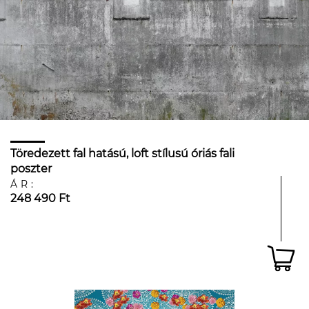
Töredezett fal hatású, loft stílusú óriás fali
poszter
ÁR:
248 490 Ft