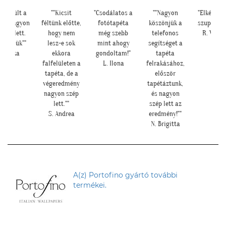
lkészült a
""Kicsit
"Csodálatos a
""Nagyon
"Elkészült
ba, nagyon
féltünk előtte,
fotótapéta
köszönjük a
szuper lett
épen lett.
hogy nem
még szebb
telefonos
R. Viktó
szönjük""
lesz-e sok
mint ahogy
segítséget a
E. Réka
ekkora
gondoltam!"
tapéta
falfelületen a
L. Ilona
felrakásához,
tapéta, de a
először
végeredmény
tapétáztunk,
nagyon szép
és nagyon
lett.""
szép lett az
S. Andrea
eredmény!""
N. Brigitta
A(z) Portofino gyártó további
termékei.