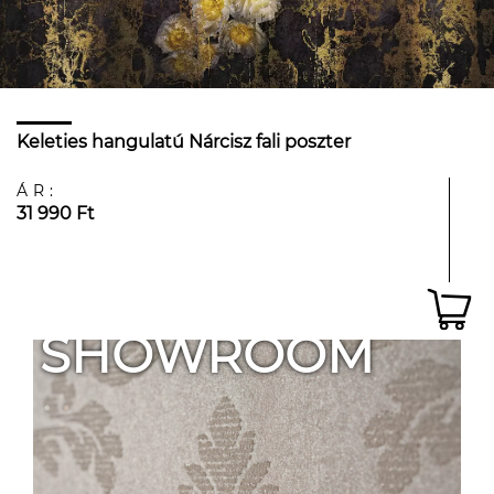
Keleties hangulatú Nárcisz fali poszter
ÁR:
31 990 Ft
SHOWROOM