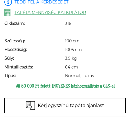
TEDD FEL A KÉRDÉSEDET
TAPÉTA MENNYISÉG KALKULÁTOR
Cikkszám:
316
Szélesség:
100 cm
Hosszúság:
1005 cm
Súly:
3.5 kg
Mintaillesztés:
64 cm
Típus:
Normál, Luxus
50 000 Ft felett INGYENES házhozszállítás a GLS-el
Kérj egyszínű tapéta ajánlást