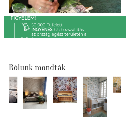
FIGYELEM!
50 000 Ft felett
INGYENES
házhozszállítás
az ország egész területén a
GLS-el.
Rólunk mondták