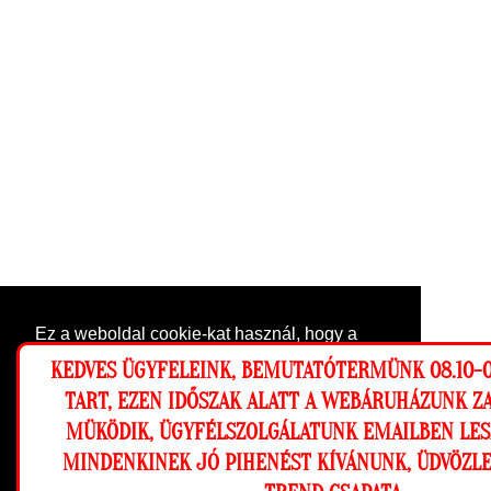
Ez a weboldal cookie-kat használ, hogy a
lehető legjobb élményt nyújtsa honlapunkon.
KEDVES ÜGYFELEINK, BEMUTATÓTERMÜNK 08.10-0
Beállítások
TART, EZEN IDŐSZAK ALATT A WEBÁRUHÁZUNK Z
MÜKÖDIK, ÜGYFÉLSZOLGÁLATUNK EMAILBEN LES
Elutasítom
Engedélyezem
MINDENKINEK JÓ PIHENÉST KÍVÁNUNK, ÜDVÖZLE