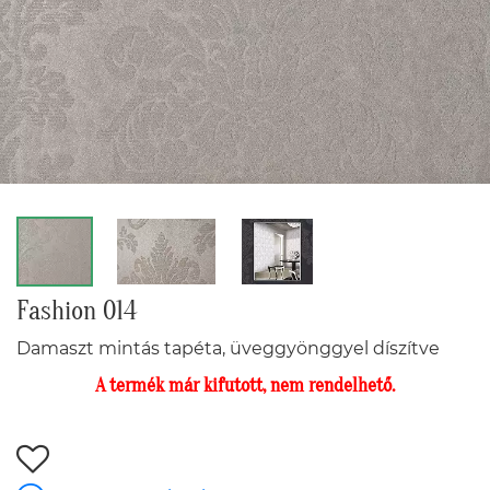
Fashion 014
Damaszt mintás tapéta, üveggyönggyel díszítve
A termék már kifutott, nem rendelhető.