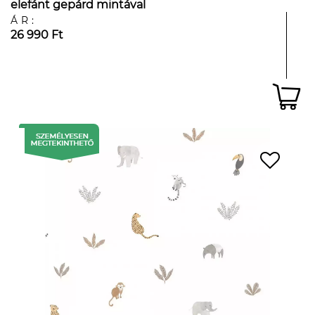
elefánt gepárd mintával
ÁR:
26 990 Ft