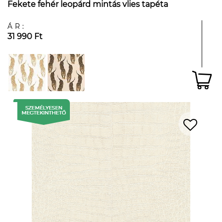
Fekete fehér leopárd mintás vlies tapéta
ÁR:
31 990 Ft