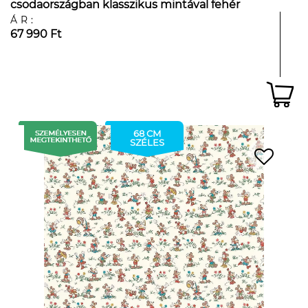
csodaországban klasszikus mintával fehér
alapon
ÁR:
67 990 Ft
68 CM
SZÉLES