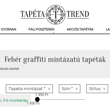
K GYORSAN
FALI POSZTEREK
AKCIÓS TAPÉTÁK
LA
Fehér graffiti mintázatú tapéták
ntázatú tapéták.
Tapéta mintázat *
Szín *
Stílus
7 490 Ft
n,
3-5 munkanap
7 490 Ft