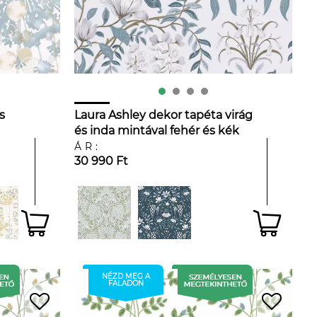
s
Laura Ashley dekor tapéta virág
és inda mintával fehér és kék
színben
ÁR:
30 990 Ft
NÉZD MEG A
FALADON