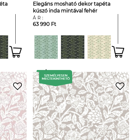
éta
Elegáns mosható dekor tapéta
kúszó inda mintával fehér
háttéren
ÁR:
63 990 Ft