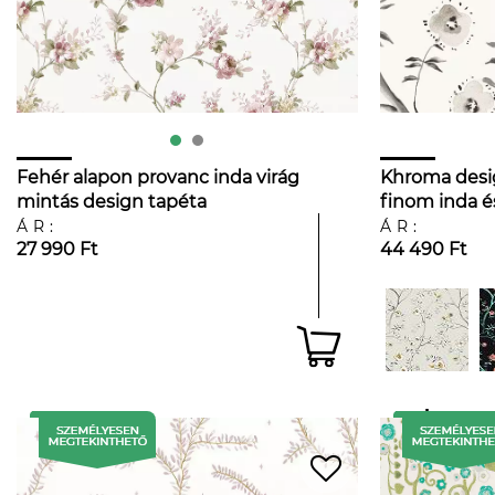
Fehér alapon provanc inda virág
Khroma desi
mintás design tapéta
finom inda é
ÁR:
ÁR:
27 990 Ft
44 490 Ft