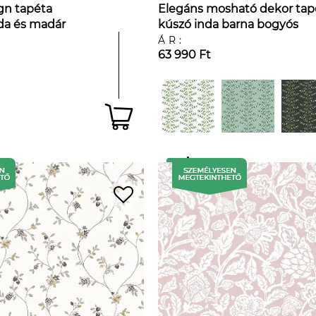
gn tapéta
Elegáns mosható dekor tap
nda és madár
kúszó inda barna bogyós
mintával fehér háttéren
ÁR:
63 990 Ft