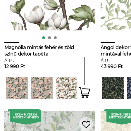
Magnólia mintás fehér és zöld
Angol dekor 
színű dekor tapéta
mintával feh
ÁR:
ÁR:
12 990 Ft
43 990 Ft