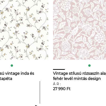
sú vintage inda és
Vintage stílusú rózsaszín al
 tapéta
fehér levél mintás design
tapéta
ÁR:
27 990 Ft