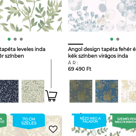
tapéta leveles inda
Angol design tapéta fehér é
ér színben
kék színben virágos inda
mintával
ÁR:
69 490 Ft
70 CM
NÉZD MEG A
FALADON
SZÉLES