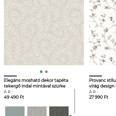
Elegáns mosható dekor tapéta
Provanc stílu
tekergő indal mintával szürke
virág design
és fehér színben
ÁR:
ÁR:
49 490 Ft
27 990 Ft