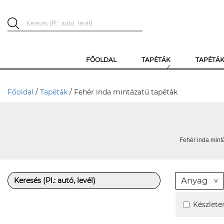
FŐOLDAL
TAPÉTÁK
TAPÉTÁ
Főoldal
/
Tapéták
/ Fehér inda mintázatú tapéták
Fehér inda mintá
Anyag
Készlete