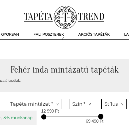
K GYORSAN
FALI POSZTEREK
AKCIÓS TAPÉTÁK
LA
Fehér inda mintázatú tapéták
zatú tapéták.
Tapéta mintázat *
Szín *
Stílus
12 990 Ft
n,
3-5 munkanap
69 490 Ft