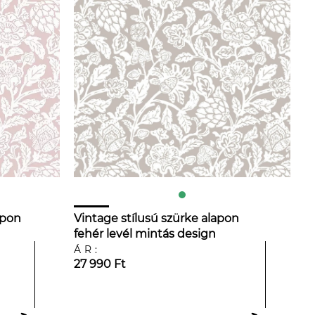
apon
Vintage stílusú szürke alapon
fehér levél mintás design
tapéta
ÁR:
27 990 Ft