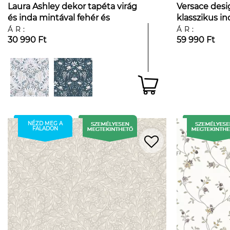
Laura Ashley dekor tapéta virág
Versace desi
és inda mintával fehér és
klasszikus i
zsályazöld színben
mintával
ÁR:
ÁR:
30 990 Ft
59 990 Ft
NÉZD MEG A
FALADON