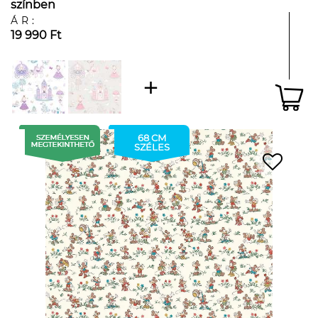
színben
ÁR:
19 990 Ft
68 CM
SZÉLES