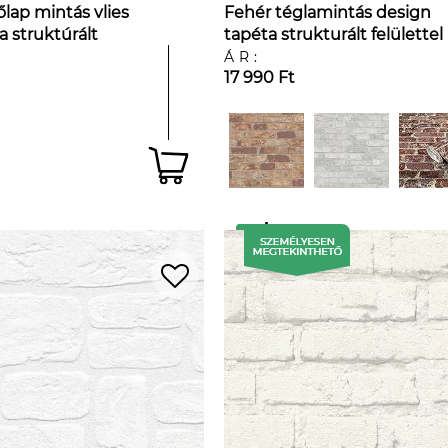
lap mintás vlies
Fehér téglamintás design
a struktúrált
tapéta strukturált felülettel
ÁR:
17 990 Ft