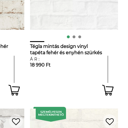
ehér
Tégla mintás design vinyl
tapéta fehér és enyhén szürkés
színben
ÁR:
18 990 Ft