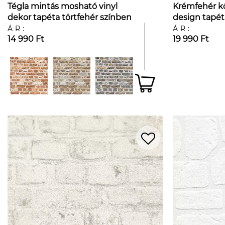
Tégla mintás mosható vinyl
Krémfehér kő
dekor tapéta törtfehér színben
design tapét
felülettel
ÁR:
ÁR:
14 990 Ft
19 990 Ft