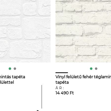
intás tapéta
Vinyl felületű fehér téglami
lülettel
tapéta
ÁR:
14 490 Ft