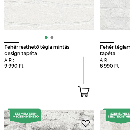
Fehér festhető tégla mintás
Fehér téglam
design tapéta
tapéta
ÁR:
ÁR:
9 990 Ft
8 990 Ft