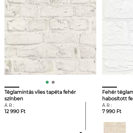
Téglamintás vlies tapéta fehér
Fehér téglam
színben
habosított fe
ÁR:
ÁR:
12 990 Ft
7 990 Ft