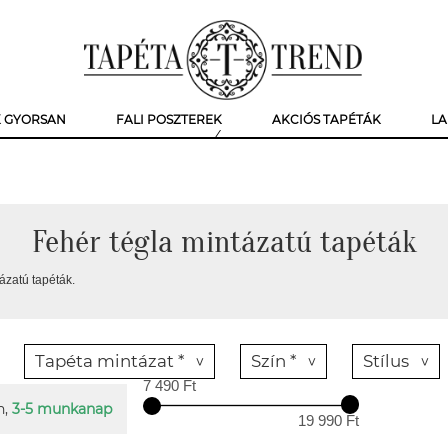
K GYORSAN
FALI POSZTEREK
AKCIÓS TAPÉTÁK
LA
Fehér tégla mintázatú tapéták
ázatú tapéták.
Tapéta mintázat *
Szín *
Stílus
7 490 Ft
n,
3-5 munkanap
19 990 Ft