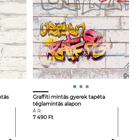
ntás
Graffiti mintás gyerek tapéta
téglamintás alapon
ÁR:
7 490 Ft