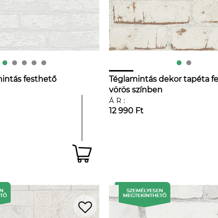
intás festhető
Téglamintás dekor tapéta f
vörös színben
ÁR:
12 990 Ft