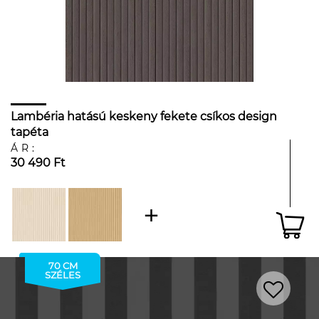
Lambéria hatású keskeny fekete csíkos design
tapéta
ÁR:
30 490 Ft
70 CM
SZÉLES