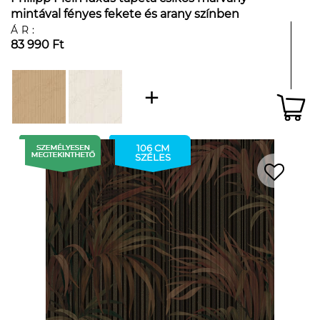
mintával fényes fekete és arany színben
ÁR:
83 990 Ft
106 CM
SZÉLES