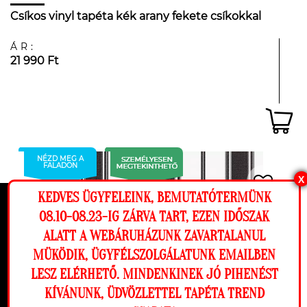
Csíkos vinyl tapéta kék arany fekete csíkokkal
ÁR:
21 990 Ft
NÉZD MEG A
FALADON
X
KEDVES ÜGYFELEINK, BEMUTATÓTERMÜNK
Ez a weboldal cookie-kat használ, hogy a
08.10-08.23-IG ZÁRVA TART, EZEN IDŐSZAK
lehető legjobb élményt nyújtsa honlapunkon.
ALATT A WEBÁRUHÁZUNK ZAVARTALANUL
Beállítások
MÜKÖDIK, ÜGYFÉLSZOLGÁLATUNK EMAILBEN
LESZ ELÉRHETŐ. MINDENKINEK JÓ PIHENÉST
Elutasítom
Engedélyezem
KÍVÁNUNK, ÜDVÖZLETTEL TAPÉTA TREND