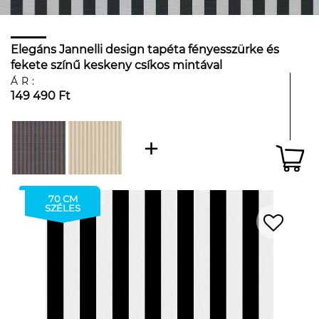
Elegáns Jannelli design tapéta fényesszürke és
fekete színű keskeny csíkos mintával
ÁR:
149 490 Ft
70 CM
SZÉLES