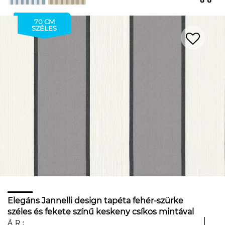
70 CM
SZÉLES
Elegáns Jannelli design tapéta fehér-szürke
széles és fekete színű keskeny csíkos mintával
ÁR: