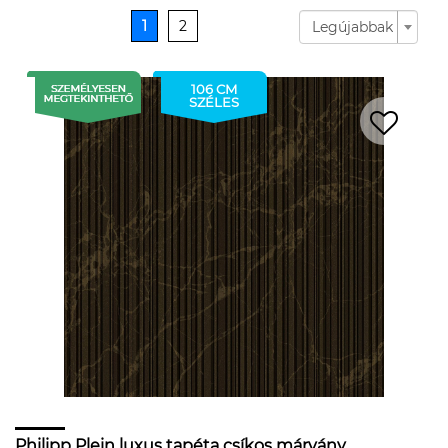
1
2
Legújabbak
106 CM
SZÉLES
Philipp Plein luxus tapéta csíkos márvány