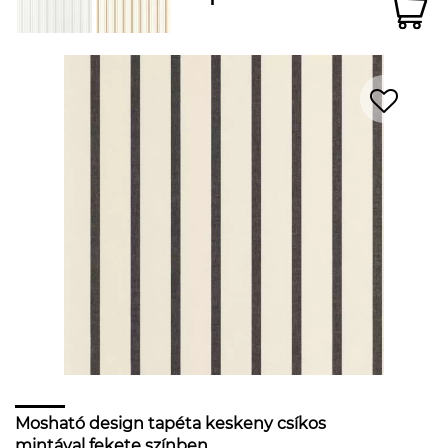
Mosható design tapéta keskeny csíkos
mintával fekete színben