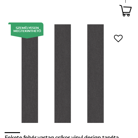
Fekete fehér vastag csíkos vinyl design tapéta