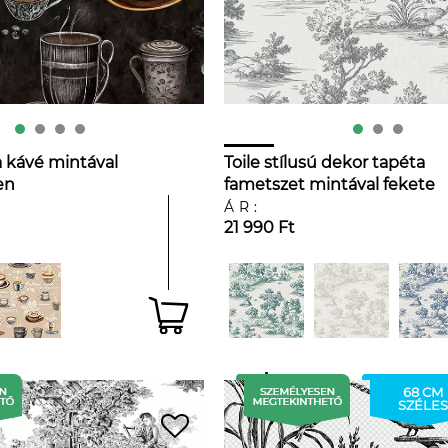
 kávé mintával
Toile stílusú dekor tapéta
en
fametszet mintával fekete
színben
ÁR:
21 990 Ft
68 CM
SZÉLES