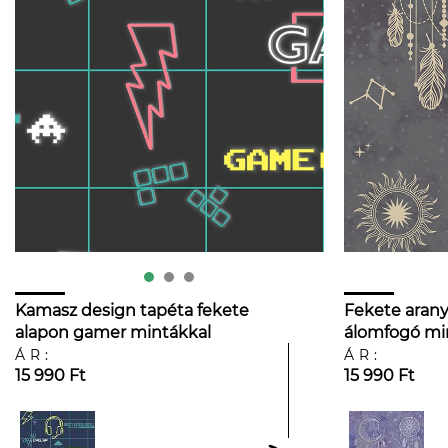
Kamasz design tapéta fekete
Fekete arany
alapon gamer mintákkal
álomfogó mi
ÁR:
ÁR:
15 990 Ft
15 990 Ft