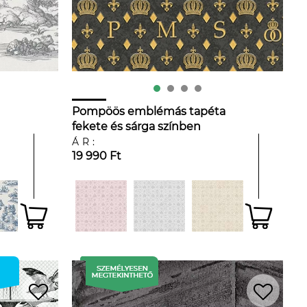
Pompöös emblémás tapéta
fekete és sárga színben
ÁR:
19 990 Ft