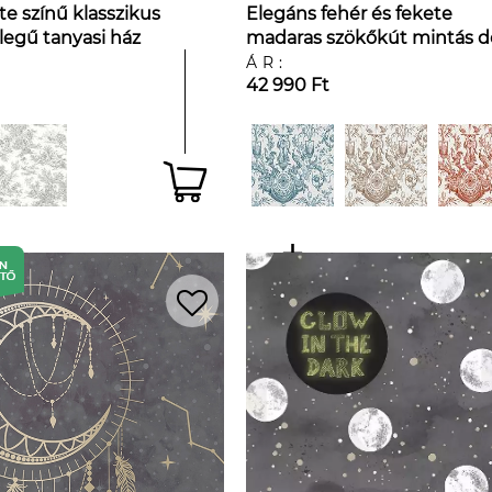
te színű klasszikus
Elegáns fehér és fekete
legű tanyasi ház
madaras szökőkút mintás d
 tapéta
tapéta
ÁR:
42 990 Ft