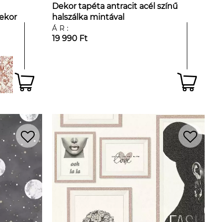
Dekor tapéta antracit acél színű
ekor
halszálka mintával
ÁR:
19 990 Ft