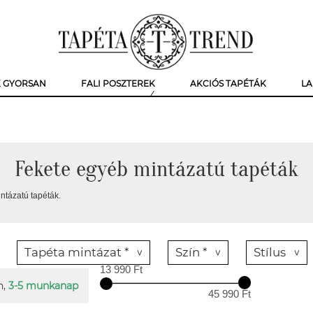
K GYORSAN
FALI POSZTEREK
AKCIÓS TAPÉTÁK
LA
Fekete egyéb mintázatú tapéták
ntázatú tapéták.
Tapéta mintázat *
Szín *
Stílus
13 990 Ft
n,
3-5 munkanap
45 990 Ft