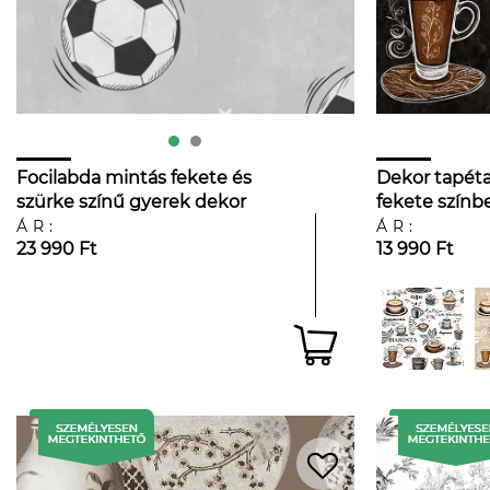
Focilabda mintás fekete és
Dekor tapéta
szürke színű gyerek dekor
fekete színb
tapéta
ÁR:
ÁR:
23 990 Ft
13 990 Ft