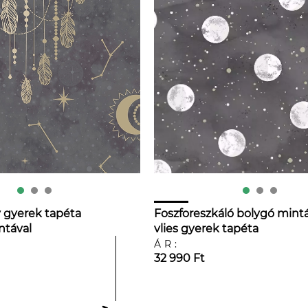
 gyerek tapéta
Foszforeszkáló bolygó mint
ntával
vlies gyerek tapéta
ÁR:
32 990 Ft