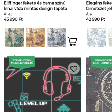
Eijffinger fekete és barna színű
Elegáns feke
kínai váza mintás design tapéta
fametszet jel
mintás dekor
ÁR:
ÁR:
45 990 Ft
42 990 Ft