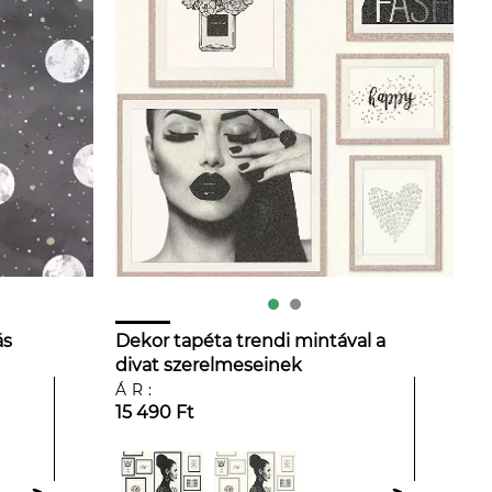
ás
Dekor tapéta trendi mintával a
divat szerelmeseinek
ÁR:
15 490 Ft