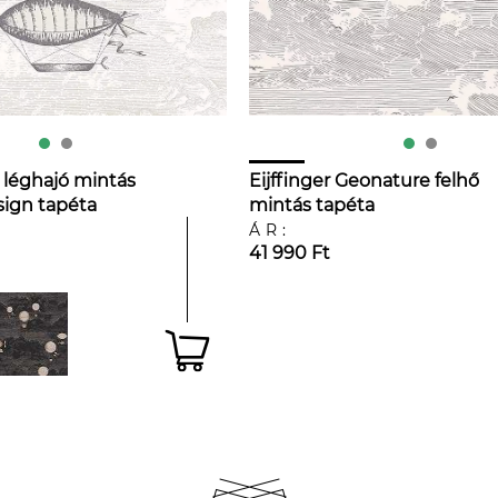
 léghajó mintás
Eijffinger Geonature felhő
ign tapéta
mintás tapéta
ÁR:
41 990 Ft