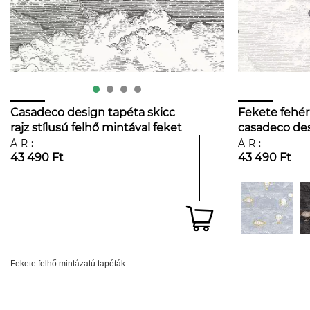
Casadeco design tapéta skicc
Fekete fehér
rajz stílusú felhő mintával feket
casadeco des
fehér színvilágban
ÁR:
ÁR:
43 490 Ft
43 490 Ft
Fekete felhő mintázatú tapéták.