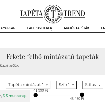
K GYORSAN
FALI POSZTEREK
AKCIÓS TAPÉTÁK
LA
Fekete felhő mintázatú tapéták
tázatú tapéták.
Tapéta mintázat *
Szín *
Stílus
41 990 Ft
n,
3-5 munkanap
43 490 Ft