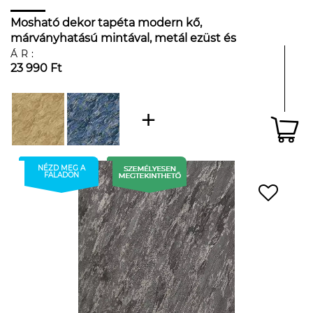
Mosható dekor tapéta modern kő,
márványhatású mintával, metál ezüst és
fekete színben
ÁR:
23 990 Ft
NÉZD MEG A
FALADON