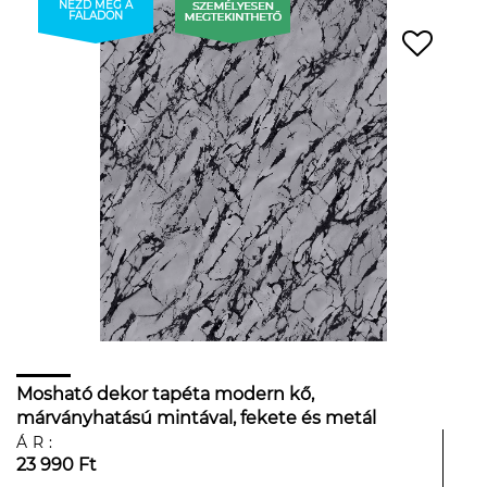
NÉZD MEG A
FALADON
Mosható dekor tapéta modern kő,
márványhatású mintával, fekete és metál
ezüst színben
ÁR:
23 990 Ft