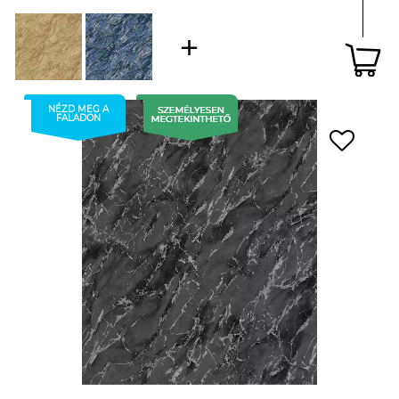
NÉZD MEG A
FALADON