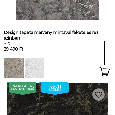
Design tapéta márvány mintával fekete és réz
színben
ÁR:
29 490 Ft
106 CM
SZÉLES