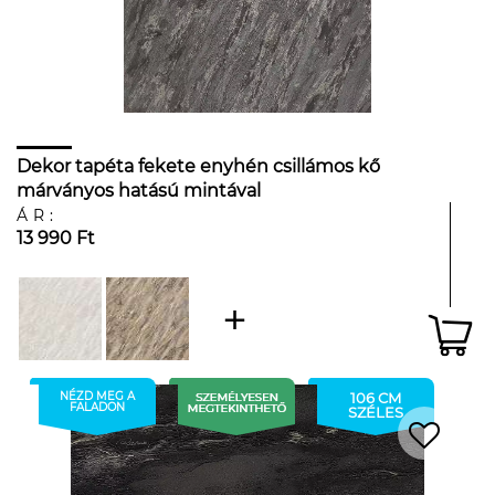
Dekor tapéta fekete enyhén csillámos kő
márványos hatású mintával
ÁR:
13 990 Ft
NÉZD MEG A
106 CM
FALADON
SZÉLES