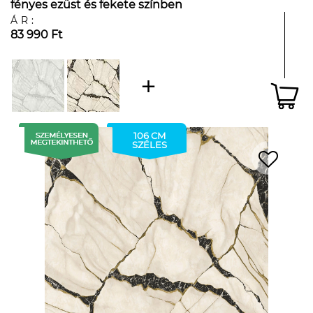
fényes ezüst és fekete színben
ÁR:
83 990 Ft
106 CM
SZÉLES