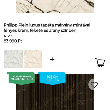
Philipp Plein luxus tapéta márvány mintával
fényes krém, fekete és arany színben
ÁR:
83 990 Ft
106 CM
SZÉLES