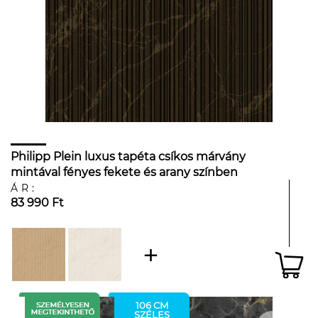
Philipp Plein luxus tapéta csíkos márvány
mintával fényes fekete és arany színben
ÁR:
83 990 Ft
106 CM
SZÉLES