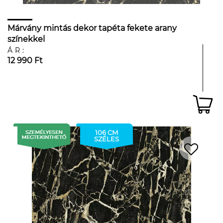
Márvány mintás dekor tapéta fekete arany
színekkel
ÁR:
12 990 Ft
106 CM
SZÉLES