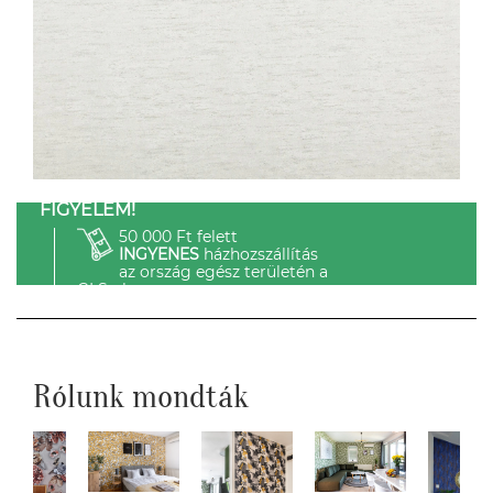
FIGYELEM!
50 000 Ft felett
INGYENES
házhozszállítás
az ország egész területén a
GLS-el.
Rólunk mondták