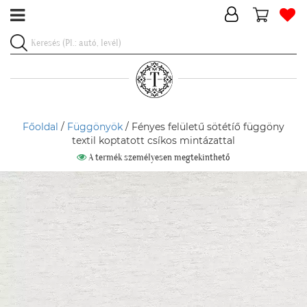
Főoldal
/
Függönyök
/ Fényes felületű sötétíő függöny
textil koptatott csíkos mintázattal
A termék személyesen megtekinthető