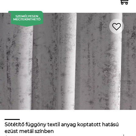
Sötétítő függöny textil anyag koptatott hatású
ezüst metál színben