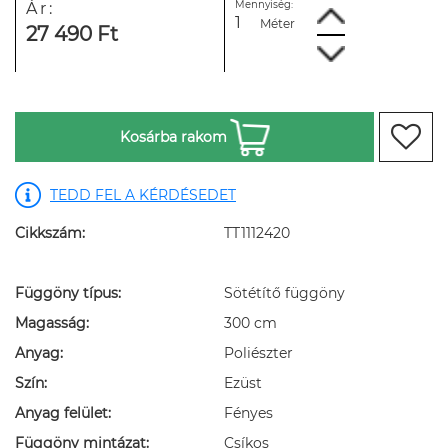
Mennyiség:
Ár:
Méter
27 490 Ft
Kosárba rakom
TEDD FEL A KÉRDÉSEDET
Cikkszám:
TT1112420
Függöny típus:
Sötétítő függöny
Magasság:
300 cm
Anyag:
Poliészter
Szín:
Ezüst
Anyag felület:
Fényes
Függöny mintázat:
Csíkos