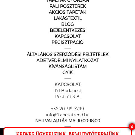
TAPÉTÁK GYORSAN
FALI POSZTEREK
AKCIÓS TAPÉTÁK
LAKÁSTEXTIL
BLOG
BEJELENTKEZÉS
KAPCSOLAT
REGISZTRÁCIÓ
ÁLTALÁNOS SZERZŐDÉSI FELTÉTELEK
ADETVÉDELMI NYILATKOZAT
KÍVÁNSÁGLISTÁM
GYIK
KAPCSOLAT
1171 Budapest,
Pesti út 318.
+36 20 319 7799
info@tapetatrend.hu
NYITVATARTÁS MA:
10:00-18:00
X
KEDVES ÜGYFELEINK, BEMUTATÓTERMÜNK