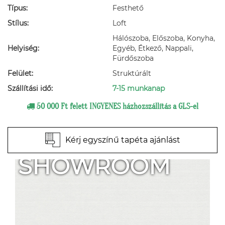
Típus:
Festhető
Stílus:
Loft
Hálószoba, Előszoba, Konyha,
Helyiség:
Egyéb, Étkező, Nappali,
Fürdőszoba
Felület:
Struktúrált
Szállítási idő:
7-15 munkanap
50 000 Ft felett INGYENES házhozszállítás a GLS-el
Kérj egyszínű tapéta ajánlást
SHOWROOM