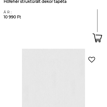
Hófehér struktúrált dekor tapéta
ÁR:
10 990 Ft