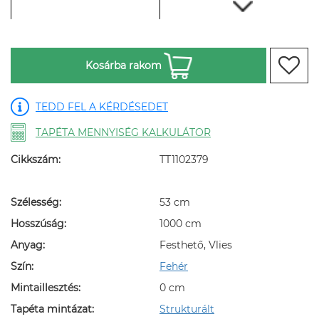
Kosárba rakom
TEDD FEL A KÉRDÉSEDET
TAPÉTA MENNYISÉG KALKULÁTOR
Cikkszám:
TT1102379
Szélesség:
53 cm
Hosszúság:
1000 cm
Anyag:
Festhető, Vlies
Szín:
Fehér
Mintaillesztés:
0 cm
Tapéta mintázat:
Strukturált