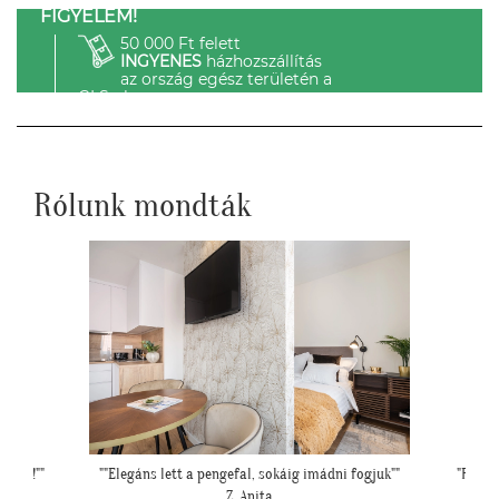
FIGYELEM!
50 000 Ft felett
INGYENES
házhozszállítás
az ország egész területén a
GLS-el.
Rólunk mondták
i fogjuk""
"Felkerültek a tapéták az eredmény magáért
beszél!:)"