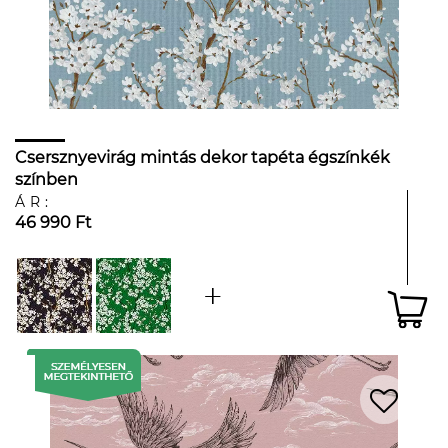
Csersznyevirág mintás dekor tapéta égszínkék
színben
ÁR:
46 990 Ft