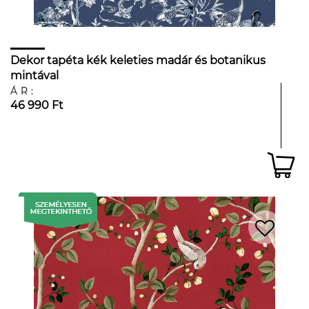
Dekor tapéta kék keleties madár és botanikus
mintával
ÁR:
46 990 Ft