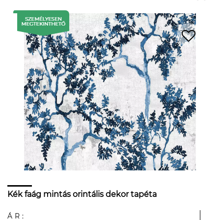
Kék faág mintás orintális dekor tapéta
ÁR: