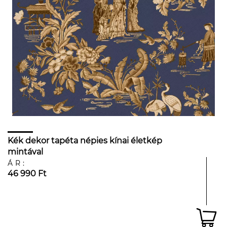
Kék dekor tapéta népies kínai életkép
mintával
ÁR:
46 990 Ft