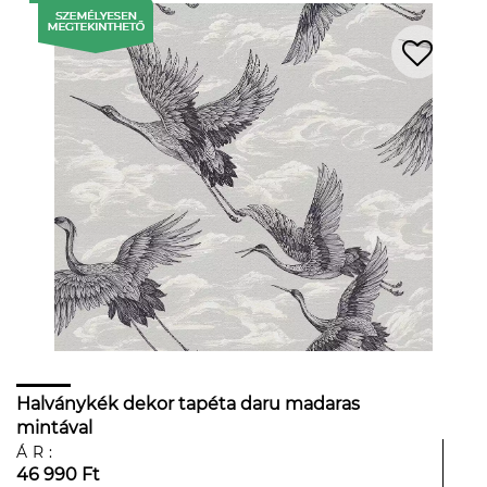
Halványkék dekor tapéta daru madaras
mintával
ÁR:
46 990 Ft