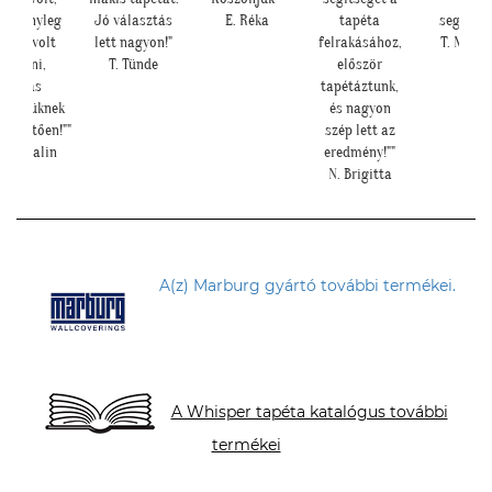
leg
Jó választás
E. Réka
tapéta
segítséget"
lt
lett nagyon!"
felrakásához,
T. Mariann
T. Tünde
először
tapétáztunk,
nek
és nagyon
n!""
szép lett az
in
eredmény!""
N. Brigitta
A(z) Marburg gyártó további termékei.
A Whisper tapéta katalógus további
termékei