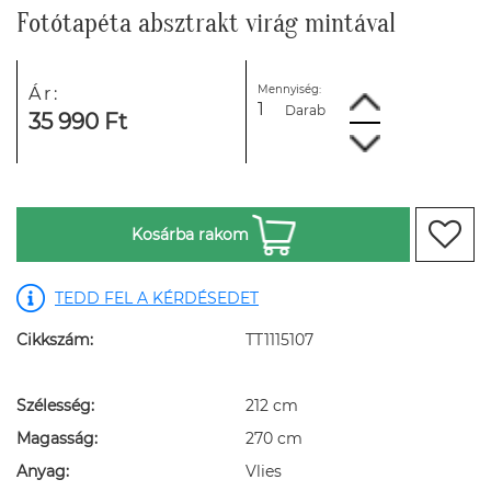
Fotótapéta absztrakt virág mintával
Mennyiség:
Ár:
Darab
35 990 Ft
Kosárba rakom
TEDD FEL A KÉRDÉSEDET
Cikkszám:
TT1115107
Szélesség:
212 cm
Magasság:
270 cm
Anyag:
Vlies