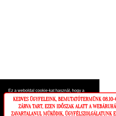
Ez a weboldal cookie-kat használ, hogy a
lehető legjobb élményt nyújtsa honlapunkon.
KEDVES ÜGYFELEINK, BEMUTATÓTERMÜNK 08.10-0
Beállítások
ZÁRVA TART, EZEN IDŐSZAK ALATT A WEBÁRUH
ZAVARTALANUL MÜKÖDIK, ÜGYFÉLSZOLGÁLATUNK 