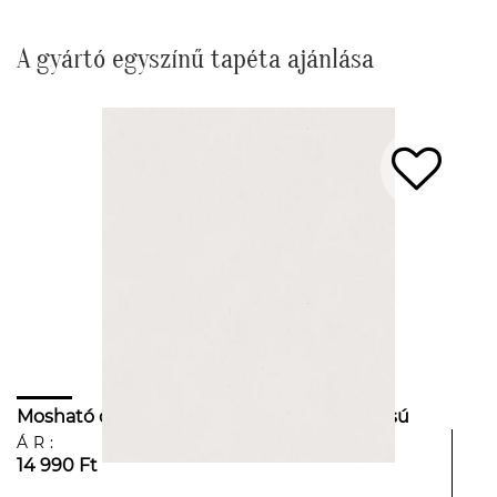
A gyártó egyszínű tapéta ajánlása
Mosható dekor tapéta törtfehér textilhatású
mintával
ÁR:
14 990 Ft