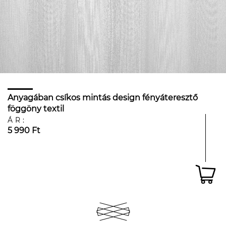
Anyagában csíkos mintás design fényáteresztő
föggöny textil
ÁR:
5 990 Ft