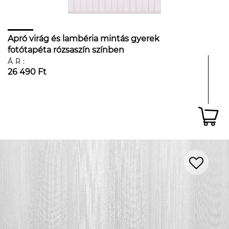
Apró virág és lambéria mintás gyerek
fotótapéta rózsaszín színben
ÁR:
26 490 Ft