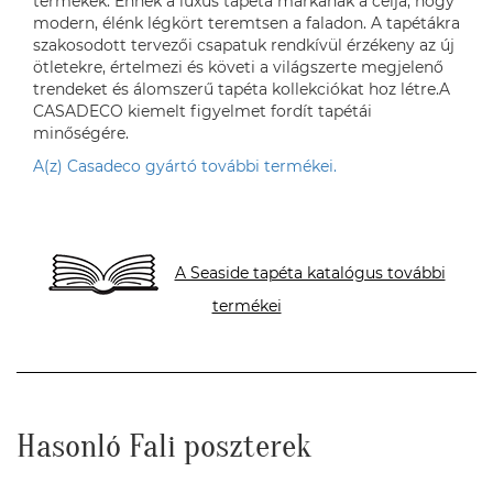
termékek. Ennek a luxus tapéta márkának a célja, hogy
modern, élénk légkört teremtsen a faladon. A tapétákra
szakosodott tervezői csapatuk rendkívül érzékeny az új
ötletekre, értelmezi és követi a világszerte megjelenő
trendeket és álomszerű tapéta kollekciókat hoz létre.A
CASADECO kiemelt figyelmet fordít tapétái
minőségére.
A(z) Casadeco gyártó további termékei.
A Seaside tapéta katalógus további
termékei
Hasonló Fali poszterek