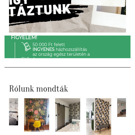
FIGYELEM!
50 000 Ft felett
INGYENES
házhozszállítás
az ország egész területén a
GLS-el.
Rólunk mondták