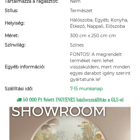
Tartalmazza a ragasztót:
Nem
Stílus:
Természet
Hálószoba, Egyéb, Konyha,
Helyiség:
Étkező, Nappali, Előszoba
Méret:
300 cm x 250 cm cm
Színvilág:
Színes
FONTOS! A megrendelt
terméket nem lehet
Egyéb információ:
visszaküldeni, mert minden
egyes darabot igény szerint
gyártatunk le!
Szállítási idő:
7-15 munkanap
50 000 Ft felett INGYENES házhozszállítás a GLS-el
SHOWROOM