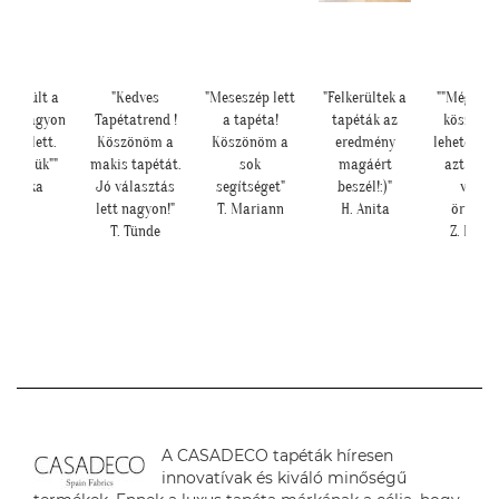
lkészült a
"Kedves
"Meseszép lett
"Felkerültek a
""Még egy
ba, nagyon
Tapétatrend !
a tapéta!
tapéták az
köszönjü
épen lett.
Köszönöm a
Köszönöm a
eredmény
lehetősége
szönjük""
makis tapétát.
sok
magáért
azt is, h
E. Réka
Jó választás
segítséget"
beszél!:)"
velün
lett nagyon!"
T. Mariann
H. Anita
örültök!
T. Tünde
Z. Krisz
A CASADECO tapéták híresen
innovatívak és kiváló minőségű