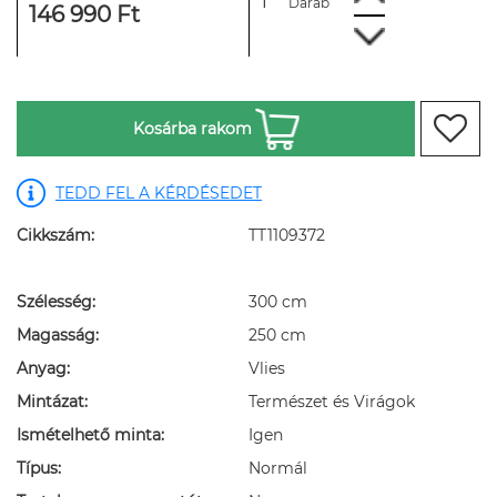
Darab
146 990 Ft
Kosárba rakom
TEDD FEL A KÉRDÉSEDET
Cikkszám:
TT1109372
Szélesség:
300 cm
Magasság:
250 cm
Anyag:
Vlies
Mintázat:
Természet és Virágok
Ismételhető minta:
Igen
Típus:
Normál