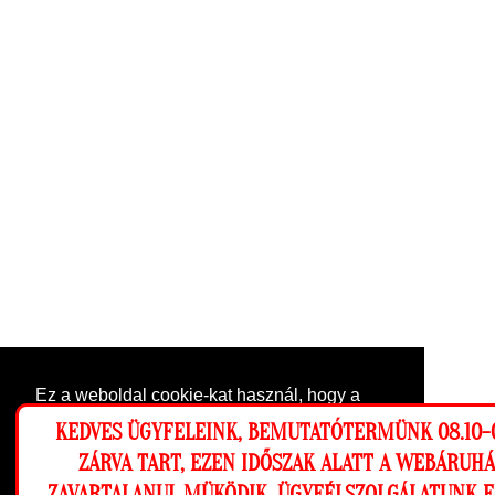
Ez a weboldal cookie-kat használ, hogy a
lehető legjobb élményt nyújtsa honlapunkon.
KEDVES ÜGYFELEINK, BEMUTATÓTERMÜNK 08.10-0
Beállítások
ZÁRVA TART, EZEN IDŐSZAK ALATT A WEBÁRUH
ZAVARTALANUL MÜKÖDIK, ÜGYFÉLSZOLGÁLATUNK 