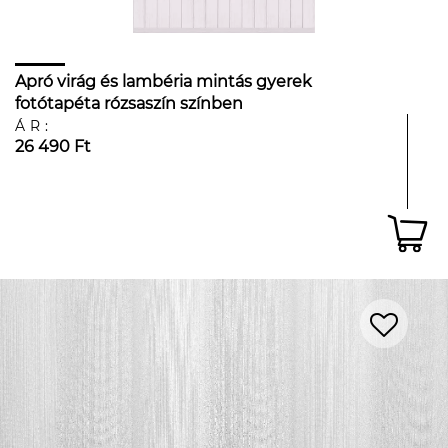
Apró virág és lambéria mintás gyerek
fotótapéta rózsaszín színben
ÁR:
26 490 Ft