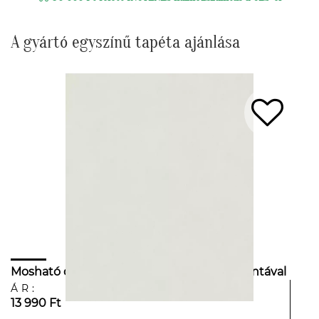
A gyártó egyszínű tapéta ajánlása
Mosható dekor tapéta törtfehér karcolt mintával
ÁR:
13 990 Ft