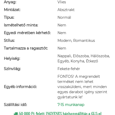
Anyag:
Vlies
Mintázat:
Absztrakt
Típus:
Normál
Ismételhető minta:
Nem
Egyedi méretben kérhető:
Nem
Stílus:
Modern, Romantikus
Tartalmazza a ragasztót:
Nem
Nappali, Előszoba, Hálószoba,
Helyiség:
Egyéb, Konyha, Étkező
Színvilág:
Fekete-fehér
FONTOS! A megrendelt
terméket nem lehet
Egyéb információ:
visszaküldeni, mert minden
egyes darabot igény szerint
gyártatunk le!
Szállítási idő:
7-15 munkanap
50 000 Ft felett INGYENES házhozszállítás a GLS-el