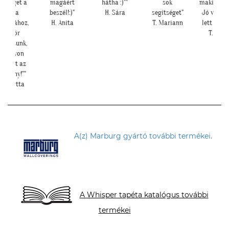
a
magáért
hátha :)""
sok
makis tapétát.
beszél!:)"
H. Sára
segítséget"
Jó választás
,
H. Anita
T. Mariann
lett nagyon!"
T. Tünde
,
A(z) Marburg gyártó további termékei.
A Whisper tapéta katalógus további
termékei