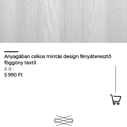
Anyagában csíkos mintás design fényáteresztő
föggöny textil
ÁR:
5 990 Ft