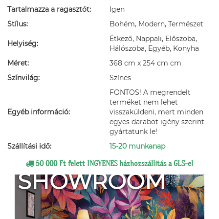
Tartalmazza a ragasztót:
Igen
Stílus:
Bohém, Modern, Természet
Étkező, Nappali, Előszoba,
Helyiség:
Hálószoba, Egyéb, Konyha
Méret:
368 cm x 254 cm cm
Színvilág:
Színes
FONTOS! A megrendelt
terméket nem lehet
Egyéb információ:
visszaküldeni, mert minden
egyes darabot igény szerint
gyártatunk le!
Szállítási idő:
15-20 munkanap
50 000 Ft felett INGYENES házhozszállítás a GLS-el
SHOWROOM