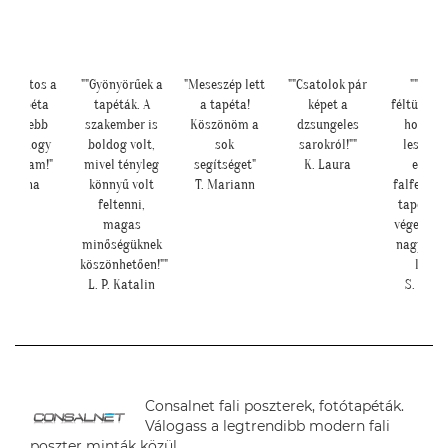
odálatos a
""Gyönyörűek a
"Meseszép lett
""Csatolok pár
""Kicsi
otótapéta
tapéták. A
a tapéta!
képet a
féltünk el
ég szebb
szakember is
Köszönöm a
dzsungeles
hogy n
nt ahogy
boldog volt,
sok
sarokról!""
lesz-e s
ndoltam!"
mivel tényleg
segítséget"
K. Laura
ekkor
L. Ilona
könnyű volt
T. Mariann
falfelület
feltenni,
tapéta, d
magas
végeredm
minőségüknek
nagyon s
köszönhetően!""
lett.""
L. P. Katalin
S. Andr
Consalnet fali poszterek, fotótapéták.
Válogass a legtrendibb modern fali
poszter minták közül.