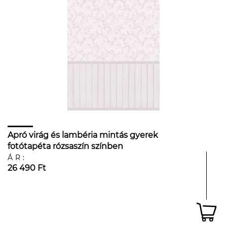
Apró virág és lambéria mintás gyerek
fotótapéta rózsaszín színben
ÁR:
26 490 Ft