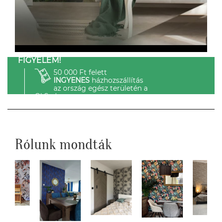
FIGYELEM!
50 000 Ft felett
INGYENES
házhozszállítás
az ország egész területén a
GLS-el.
Rólunk mondták