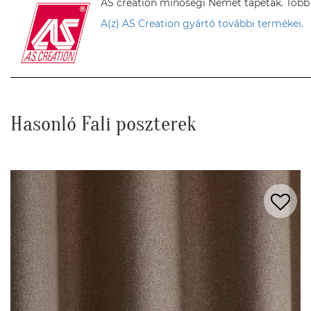
AS creation minőségi Német tapéták. Több sz
A(z) AS Creation gyártó további termékei.
Hasonló Fali poszterek