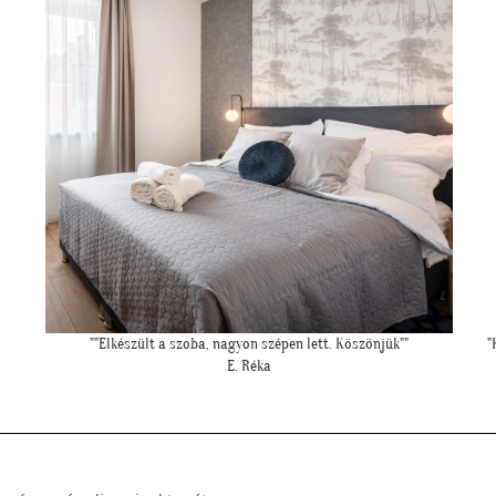
"Kedves Tapétatrend ! Köszönöm a makis tapétát. Jó választás lett
nagyon!"
T. Tünde