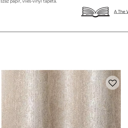
áz papír, vlies-vinyl tapéta.
A The 