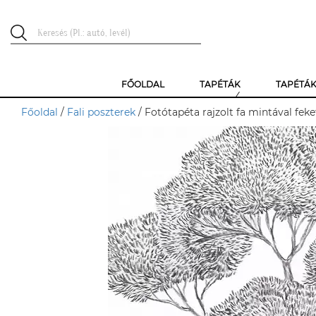
FŐOLDAL
TAPÉTÁK
TAPÉTÁ
Főoldal
/
Fali poszterek
/ Fotótapéta rajzolt fa mintával fek