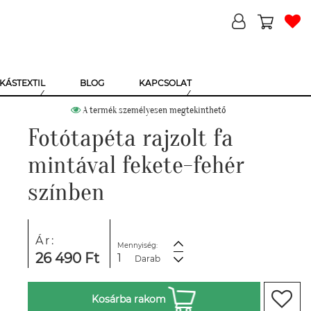
KÁSTEXTIL
BLOG
KAPCSOLAT
A termék személyesen megtekinthető
Fotótapéta rajzolt fa
mintával fekete-fehér
színben
Ár:
Mennyiség:
26 490 Ft
Darab
Kosárba rakom