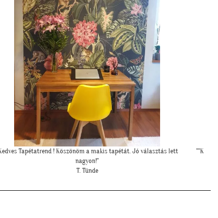
""Kicsit féltünk előtte, hogy nem lesz-e sok ekkora falfelületen a
tapéta, de a végeredmény nagyon szép lett.""
S. Andrea