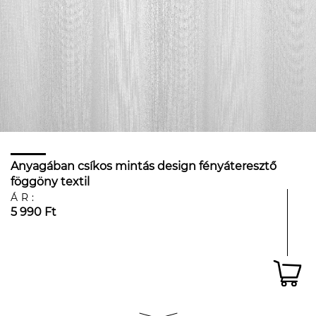
Anyagában csíkos mintás design fényáteresztő
föggöny textil
ÁR:
5 990 Ft