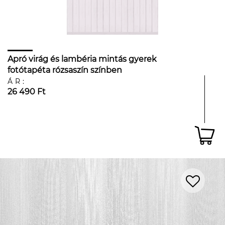
Apró virág és lambéria mintás gyerek
fotótapéta rózsaszín színben
ÁR:
26 490 Ft