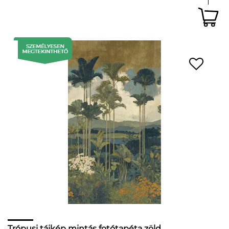
Trópusi tájkép mintás fotótapéta zöld