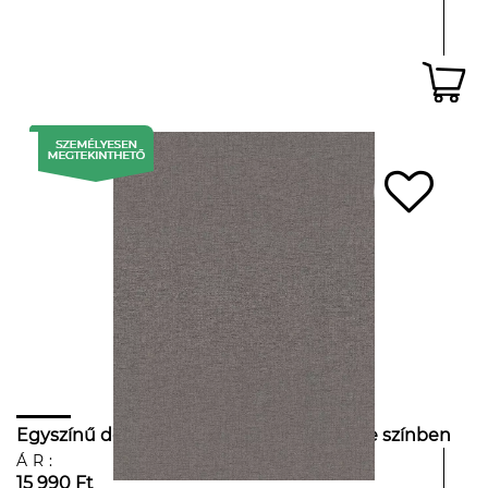
Egyszínű design tapéta matt sötétszürke színben
ÁR:
15 990 Ft