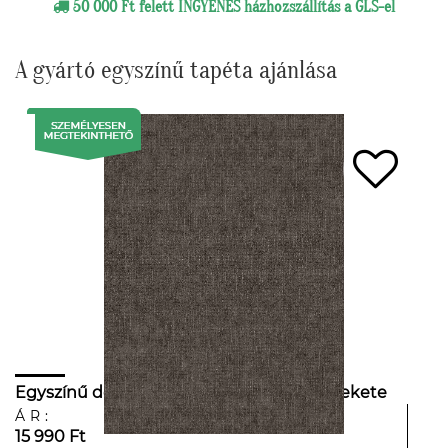
50 000 Ft felett INGYENES házhozszállítás a GLS-el
A gyártó egyszínű tapéta ajánlása
Egyszínű design tapéta fényes ezüst és fekete
színvilágban
ÁR:
15 990 Ft