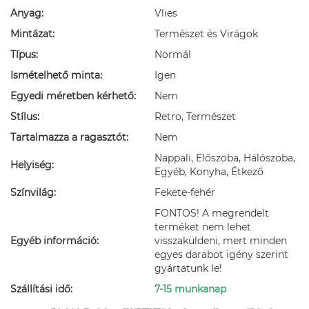
Anyag:
Vlies
Mintázat:
Természet és Virágok
Típus:
Normál
Ismételhető minta:
Igen
Egyedi méretben kérhető:
Nem
Stílus:
Retro, Természet
Tartalmazza a ragasztót:
Nem
Nappali, Előszoba, Hálószoba,
Helyiség:
Egyéb, Konyha, Étkező
Színvilág:
Fekete-fehér
FONTOS! A megrendelt
terméket nem lehet
Egyéb információ:
visszaküldeni, mert minden
egyes darabot igény szerint
gyártatunk le!
Szállítási idő:
7-15 munkanap