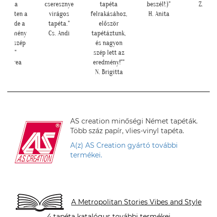
cseresznye
tapéta
beszél!:)"
Z. Anita
virágos
felrakásához,
H. Anita
ö
tapéta."
először
Z
Cs. Andi
tapétáztunk,
és nagyon
szép lett az
eredmény!""
N. Brigitta
AS creation minőségi Német tapéták.
Több száz papír, vlies-vinyl tapéta.
A(z) AS Creation gyártó további
termékei.
A Metropolitan Stories Vibes and Style
4 tapéta katalógus további termékei