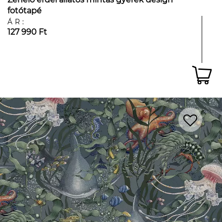
fotótapé
ÁR:
127 990 Ft