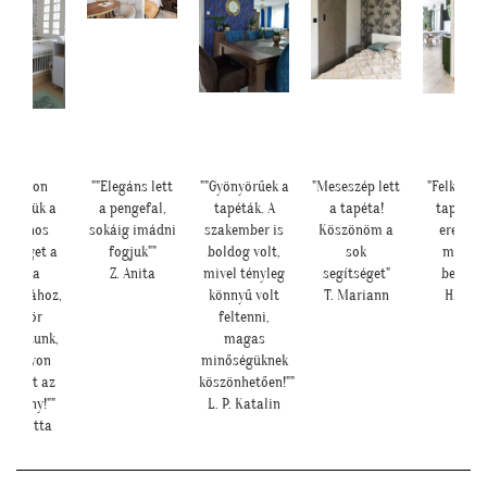
n
""Elegáns lett
""Gyönyörűek a
"Meseszép lett
"Felkerültek a
 a
a pengefal,
tapéták. A
a tapéta!
tapéták az
s
sokáig imádni
szakember is
Köszönöm a
eredmény
 a
fogjuk""
boldog volt,
sok
magáért
Z. Anita
mivel tényleg
segítséget"
beszél!:)"
oz,
könnyű volt
T. Mariann
H. Anita
feltenni,
k,
magas
n
minőségüknek
az
köszönhetően!""
""
L. P. Katalin
a