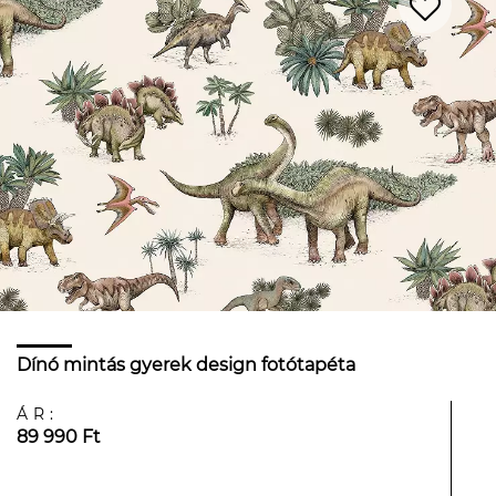
Dínó mintás gyerek design fotótapéta
ÁR:
89 990 Ft