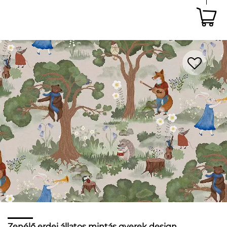
Zenélő erdei állatos mintás gyerek design