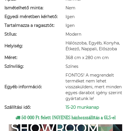
Ismételhető minta:
Nem
Egyedi méretben kérhető:
Igen
Tartalmazza a ragasztót:
Igen
Stílus:
Modern
Hálószoba, Egyéb, Konyha,
Helyiség:
Étkező, Nappali, Előszoba
Méret:
368 cm x 280 cm cm
Színvilág:
Színes
FONTOS! A megrendelt
terméket nem lehet
Egyéb információ:
visszaküldeni, mert minden
egyes darabot igény szerint
gyártatunk le!
Szállítási idő:
15-20 munkanap
50 000 Ft felett INGYENES házhozszállítás a GLS-el
SHOWROOM