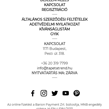
KAPCSOLAT
REGISZTRÁCIÓ
ÁLTALÁNOS SZERZŐDÉSI FELTÉTELEK
ADETVÉDELMI NYILATKOZAT
KÍVÁNSÁGLISTÁM
GYIK
KAPCSOLAT
1171 Budapest,
Pesti út 318.
+36 20 319 7799
info@tapetatrend.hu
NYITVATARTÁS MA:
ZÁRVA
Az online fizetést a Barion Payment Zrt. biztosítja, MNB engedély
száma: H-EN-I-1064/2013