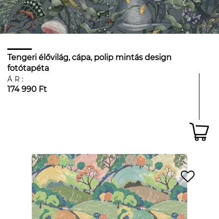
Tengeri élővilág, cápa, polip mintás design
fotótapéta
ÁR:
174 990 Ft