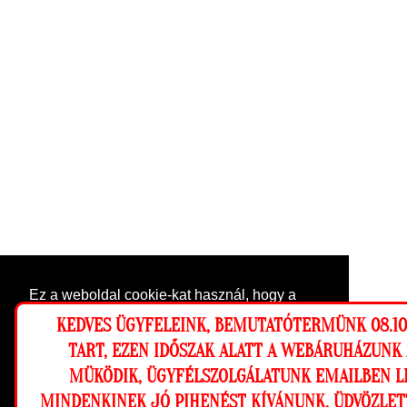
Ez a weboldal cookie-kat használ, hogy a
lehető legjobb élményt nyújtsa honlapunkon.
KEDVES ÜGYFELEINK, BEMUTATÓTERMÜNK 08.10-
Beállítások
TART, EZEN IDŐSZAK ALATT A WEBÁRUHÁZUNK
MÜKÖDIK, ÜGYFÉLSZOLGÁLATUNK EMAILBEN L
Elutasítom
Engedélyezem
MINDENKINEK JÓ PIHENÉST KÍVÁNUNK, ÜDVÖZLET