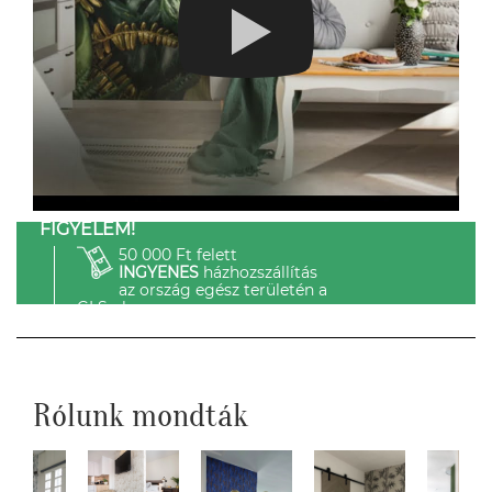
FIGYELEM!
50 000 Ft felett
INGYENES
házhozszállítás
az ország egész területén a
GLS-el.
Rólunk mondták