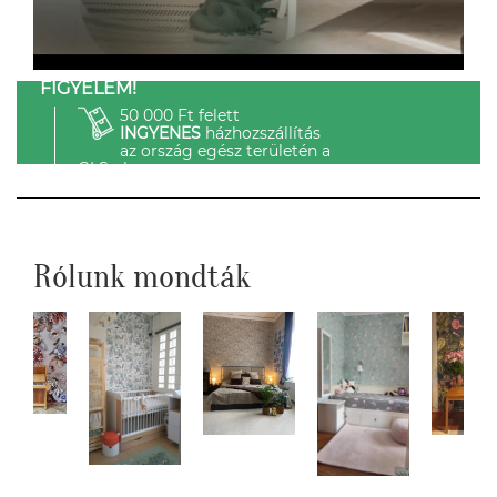
FIGYELEM!
50 000 Ft felett
INGYENES
házhozszállítás
az ország egész területén a
GLS-el.
Rólunk mondták