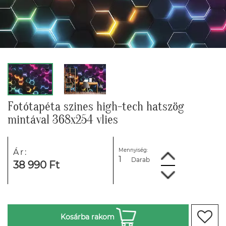
Fotótapéta szines high-tech hatszög
mintával 368x254 vlies
Mennyiség:
Ár:
Darab
38 990 Ft
Kosárba rakom