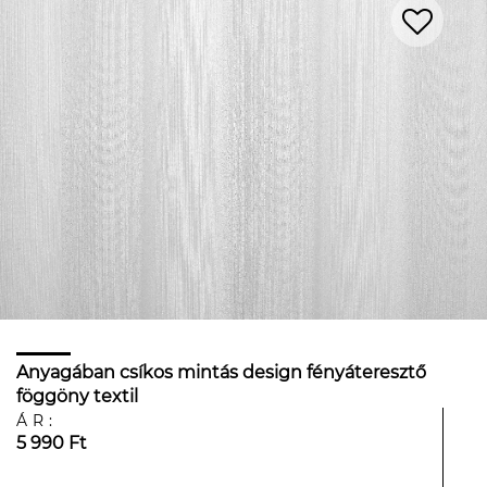
Anyagában csíkos mintás design fényáteresztő
föggöny textil
ÁR:
5 990 Ft