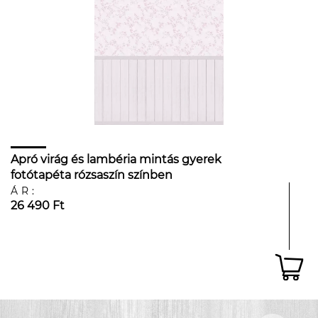
Apró virág és lambéria mintás gyerek
fotótapéta rózsaszín színben
ÁR:
26 490 Ft