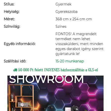
Stílus:
Gyermek
Helyiség:
Gyerekszoba
Méret:
368 cm x 254 cm cm
Színvilág:
Színes
FONTOS! A megrendelt
terméket nem lehet
Egyéb információ:
visszaküldeni, mert minden
egyes darabot igény szerint
gyártatunk le!
Szállítási idő:
15-20 munkanap
50 000 Ft felett INGYENES házhozszállítás a GLS-el
SHOWROOM