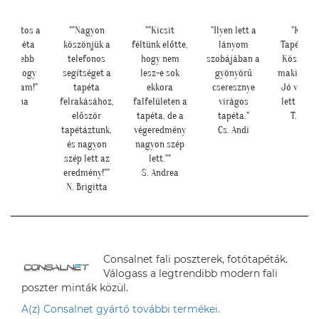
odálatos a
""Nagyon
""Kicsit
"Ilyen lett a
"Kedve
otótapéta
köszönjük a
féltünk előtte,
lányom
Tapétatre
ég szebb
telefonos
hogy nem
szobájában a
Köszönö
nt ahogy
segítséget a
lesz-e sok
gyönyörű
makis tap
ndoltam!"
tapéta
ekkora
cseresznye
Jó válas
L. Ilona
felrakásához,
falfelületen a
virágos
lett nagy
először
tapéta, de a
tapéta."
T. Tünd
tapétáztunk,
végeredmény
Cs. Andi
és nagyon
nagyon szép
szép lett az
lett.""
eredmény!""
S. Andrea
N. Brigitta
Consalnet fali poszterek, fotótapéták.
Válogass a legtrendibb modern fali
poszter minták közül.
A(z) Consalnet gyártó további termékei.