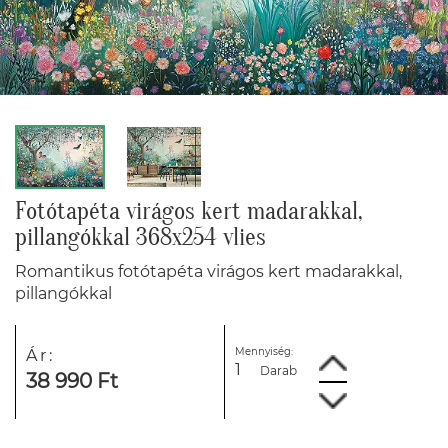
Fotótapéta virágos kert madarakkal,
pillangókkal 368x254 vlies
Romantikus fotótapéta virágos kert madarakkal,
pillangókkal
Mennyiség:
Ár:
Darab
38 990 Ft