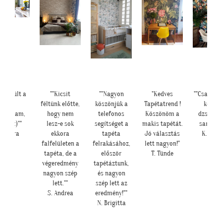
lkészült a
""Kicsit
""Nagyon
"Kedves
""Csatolok
kép,
féltünk előtte,
köszönjük a
Tapétatrend !
képet 
ndoltam,
hogy nem
telefonos
Köszönöm a
dzsunge
átha :)""
lesz-e sok
segítséget a
makis tapétát.
sarokról
H. Sára
ekkora
tapéta
Jó választás
K. Lau
falfelületen a
felrakásához,
lett nagyon!"
tapéta, de a
először
T. Tünde
végeredmény
tapétáztunk,
nagyon szép
és nagyon
lett.""
szép lett az
S. Andrea
eredmény!""
N. Brigitta