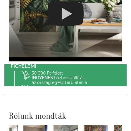
FIGYELEM!
50 000 Ft felett
INGYENES
házhozszállítás
az ország egész területén a
GLS-el.
Rólunk mondták