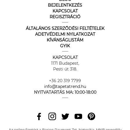
BEJELENTKEZÉS
KAPCSOLAT
REGISZTRÁCIÓ
ÁLTALÁNOS SZERZŐDÉSI FELTÉTELEK
ADETVÉDELMI NYILATKOZAT
KÍVÁNSÁGLISTÁM
GYIK
KAPCSOLAT
1171 Budapest,
Pesti út 318.
+36 20 319 7799
info@tapetatrend.hu
NYITVATARTÁS MA:
10:00-18:00
Az online fizetést a Barion Payment Zrt. biztosítja, MNB engedély