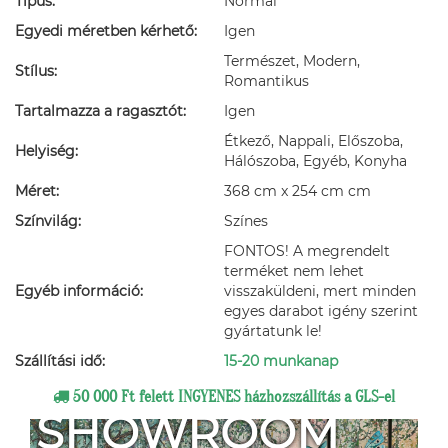
Típus:
Normál
Egyedi méretben kérhető:
Igen
Természet, Modern,
Stílus:
Romantikus
Tartalmazza a ragasztót:
Igen
Étkező, Nappali, Előszoba,
Helyiség:
Hálószoba, Egyéb, Konyha
Méret:
368 cm x 254 cm cm
Színvilág:
Színes
FONTOS! A megrendelt
terméket nem lehet
Egyéb információ:
visszaküldeni, mert minden
egyes darabot igény szerint
gyártatunk le!
Szállítási idő:
15-20 munkanap
50 000 Ft felett INGYENES házhozszállítás a GLS-el
SHOWROOM