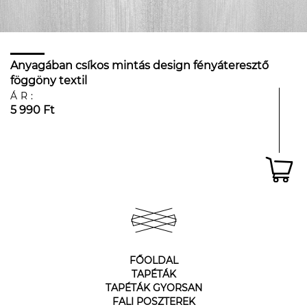
Anyagában csíkos mintás design fényáteresztő
föggöny textil
ÁR:
5 990 Ft
FŐOLDAL
TAPÉTÁK
TAPÉTÁK GYORSAN
FALI POSZTEREK