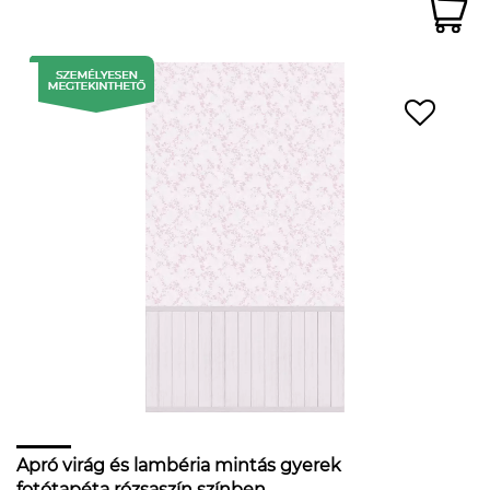
Apró virág és lambéria mintás gyerek
fotótapéta rózsaszín színben