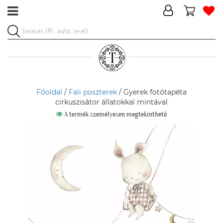
Főoldal
/
Fali poszterek
/ Gyerek fotótapéta
cirkuszisátor állatokkal mintával
A termék személyesen megtekinthető