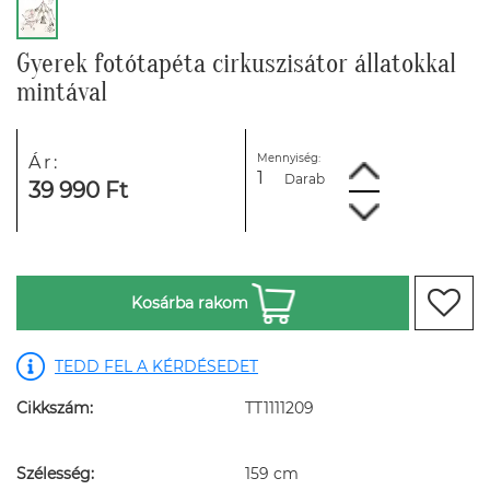
Gyerek fotótapéta cirkuszisátor állatokkal
mintával
Mennyiség:
Ár:
Darab
39 990 Ft
Kosárba rakom
TEDD FEL A KÉRDÉSEDET
Cikkszám:
TT1111209
Szélesség:
159 cm