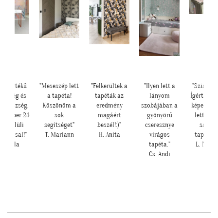
lda értékű
"Meseszép lett
"Felkerültek a
"Ilyen lett a
"Szia Kris
dvesség és
a tapéta!
tapéták az
lányom
Ígértem n
ítőkészség,
Köszönöm a
eredmény
szobájában a
képeket. I
erszuper 24
sok
magáért
gyönyörű
lett a b
án belüli
segítséget"
beszél!:)"
cseresznye
sarok 
llítással!"
T. Mariann
H. Anita
virágos
tapétáva
U. Leila
tapéta."
L. Nikol
Cs. Andi