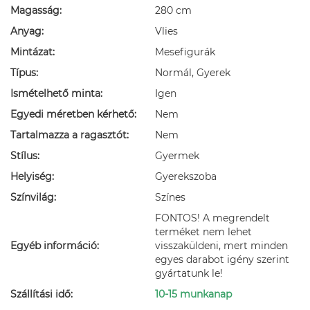
Magasság:
280 cm
Anyag:
Vlies
Mintázat:
Mesefigurák
Típus:
Normál, Gyerek
Ismételhető minta:
Igen
Egyedi méretben kérhető:
Nem
Tartalmazza a ragasztót:
Nem
Stílus:
Gyermek
Helyiség:
Gyerekszoba
Színvilág:
Színes
FONTOS! A megrendelt
terméket nem lehet
Egyéb információ:
visszaküldeni, mert minden
egyes darabot igény szerint
gyártatunk le!
Szállítási idő:
10-15 munkanap