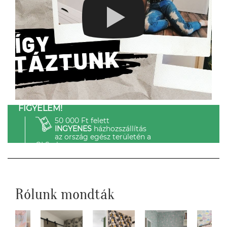
FIGYELEM!
50 000 Ft felett
INGYENES
házhozszállítás
az ország egész területén a
GLS-el.
Rólunk mondták