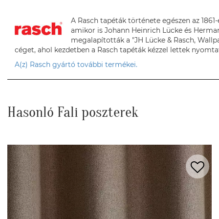
A Rasch tapéták története egészen az 1861-e
amikor is Johann Heinrich Lücke és Herma
megalapították a "JH Lücke & Rasch, Wallp
céget, ahol kezdetben a Rasch tapéták kézzel lettek nyomta
A(z) Rasch gyártó további termékei.
Hasonló Fali poszterek