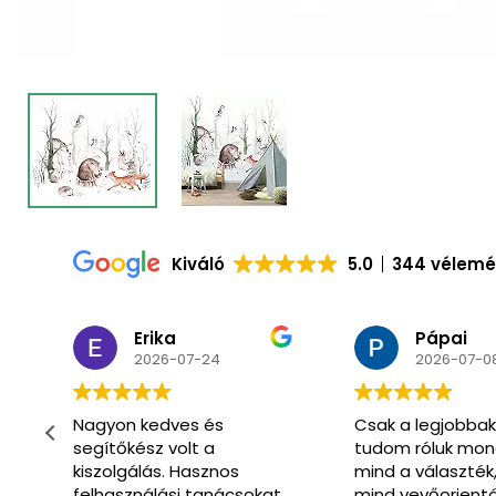
Kiváló
5.0
344 vélem
Pápai
Csaba
2026-07-08
2026-07-0
Csak a legjobbakat
Már másodszor
tudom róluk mondani
vásároltunk itt.
mind a választék,
Óriási választék 
t
mind vevőorientáltság
hozzáértő segít