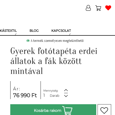
KÁSTEXTIL
BLOG
KAPCSOLAT
A termék személyesen megtekinthető
Gyerek fotótapéta erdei
állatok a fák között
mintával
Ár:
Mennyiség:
76 990 Ft
Darab
Kosárba rakom