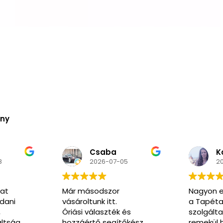
ény
Kozma
N
5
2026-06-02
2
Nagyon elégedett voltam
Nagyon k
a Tapéta Trend
segítőkés
és
szolgáltatásával. A honlap
pedig ren
őkész
remekül használható, a