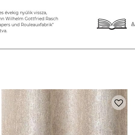
s évekig nyúlik vissza,
nn Wilhelm Gottfried Rasch
A
apers und Rouleauxfabrik"
tva.