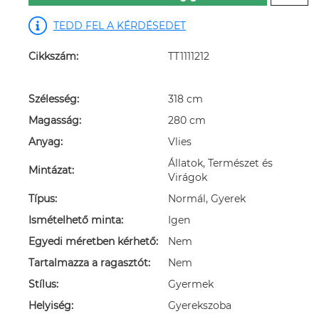
TEDD FEL A KÉRDÉSEDET
Cikkszám:
TT1111212
Szélesség:
318 cm
Magasság:
280 cm
Anyag:
Vlies
Állatok, Természet és
Mintázat:
Virágok
Típus:
Normál, Gyerek
Ismételhető minta:
Igen
Egyedi méretben kérhető:
Nem
Tartalmazza a ragasztót:
Nem
Stílus:
Gyermek
Helyiség:
Gyerekszoba