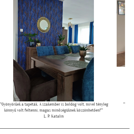
""Még egyszer köszönjük a lehetőséget, és azt is, hogy velünk
örültök!""
Z. Kriszta