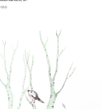
also spoke English.
Olvass tovább