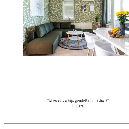
"Ilyen lett a lányom szobájában a gyönyörű cseresznye virágos
tapéta."
Cs. Andi