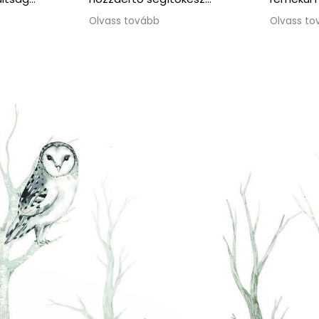
kommunikáció végig
Olvass tovább
korrekt és segítőkész volt.
Amikor időnyomásba
kerültünk, rugalmasan
ajánlottak alternatív
megoldást, ami nagy
segítség volt. Jó szívvel
ajánlom a csapatot.