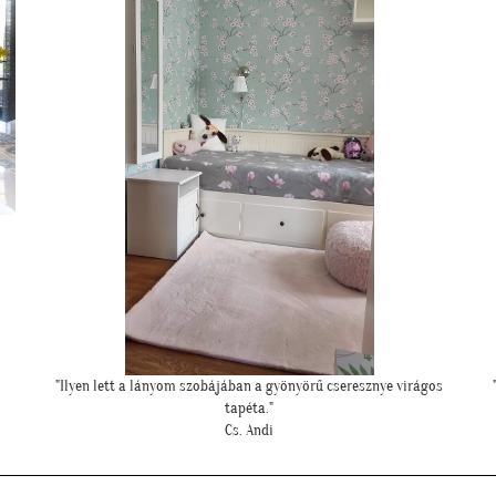
""Gyönyörűek a tapéták. A szakember is boldog volt, mivel tényleg
könnyű volt feltenni, magas minőségüknek köszönhetően!""
L. P. Katalin