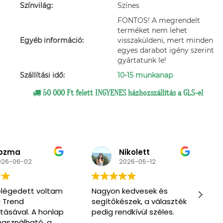
Színvilág:
Színes
FONTOS! A megrendelt
terméket nem lehet
Egyéb információ:
visszaküldeni, mert minden
egyes darabot igény szerint
gyártatunk le!
Szállítási idő:
10-15 munkanap
50 000 Ft felett INGYENES házhozszállítás a GLS-el
ikolett
Primpa
026-05-12
2026-03-07
edvesek és
Very nice and friendly
M
zek, a választék
service. Enthusiastic to
s
dkívül széles.
help us find what we
s
need. One of the men