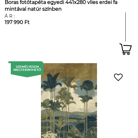
Boras fotótapéta egyedi 441x280 vlies erdei fa
mintával natúr színben
ÁR:
197 990 Ft