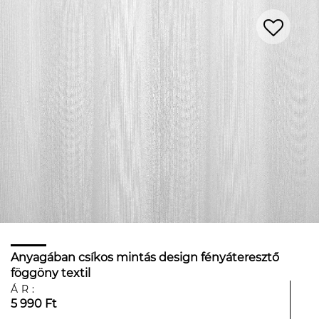
Anyagában csíkos mintás design fényáteresztő
föggöny textil
ÁR:
5 990 Ft