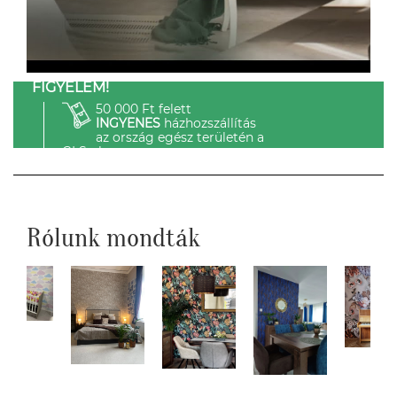
FIGYELEM!
50 000 Ft felett
INGYENES
házhozszállítás
az ország egész területén a
GLS-el.
Rólunk mondták