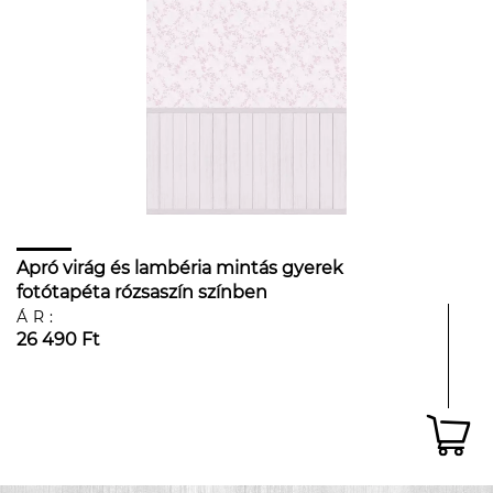
Apró virág és lambéria mintás gyerek
fotótapéta rózsaszín színben
ÁR:
26 490 Ft