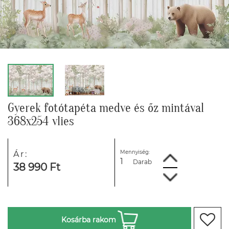
Gyerek fotótapéta medve és őz mintával
368x254 vlies
Mennyiség:
Ár:
Darab
38 990 Ft
Kosárba rakom