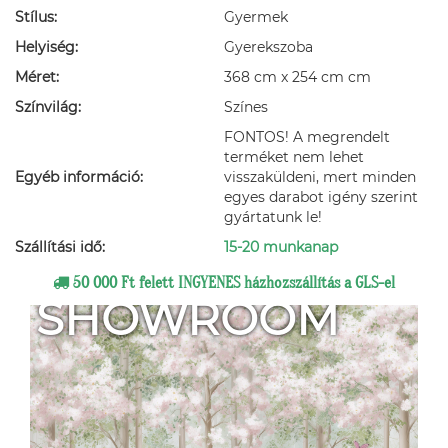
Stílus:
Gyermek
Helyiség:
Gyerekszoba
Méret:
368 cm x 254 cm cm
Színvilág:
Színes
FONTOS! A megrendelt
terméket nem lehet
Egyéb információ:
visszaküldeni, mert minden
egyes darabot igény szerint
gyártatunk le!
Szállítási idő:
15-20 munkanap
50 000 Ft felett INGYENES házhozszállítás a GLS-el
SHOWROOM