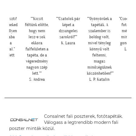
ia Kriszti!
""Kicsit
""Csatolok pár
""Gyönyörűek a
"Csodálat
rtem neked
féltünk előtte,
képet a
tapéták. A
fotótap
eket. Ilyen
hogy nem
dzsungeles
szakember is
még sze
tt a baba
lesz-e sok
sarokról!""
boldog volt,
mint ah
sarok a
ekkora
K. Laura
mivel tényleg
gondolta
pétával."
falfelületen a
könnyű volt
L. Ilon
. Nikolett
tapéta, de a
feltenni,
végeredmény
magas
nagyon szép
minőségüknek
lett.""
köszönhetően!""
S. Andrea
L. P. Katalin
Consalnet fali poszterek, fotótapéták.
Válogass a legtrendibb modern fali
poszter minták közül.