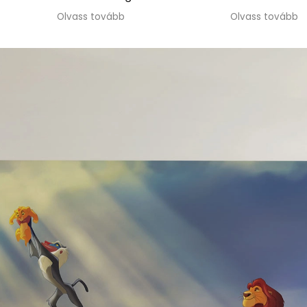
kommunikáció végig
Olvass tovább
korrekt és segítőkész volt.
Amikor időnyomásba
kerültünk, rugalmasan
ajánlottak alternatív
megoldást, ami nagy
segítség volt. Jó szívvel
ajánlom a csapatot.