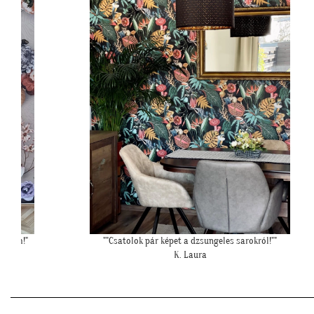
oltam!"
""Csatolok pár képet a dzsungeles sarokról!""
K. Laura