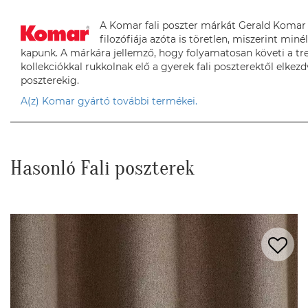
A Komar fali poszter márkát Gerald Komar a
filozófiája azóta is töretlen, miszerint min
kapunk. A márkára jellemző, hogy folyamatosan követi a tr
kollekciókkal rukkolnak elő a gyerek fali poszterektől elkezdv
poszterekig.
A(z) Komar gyártó további termékei.
Hasonló Fali poszterek