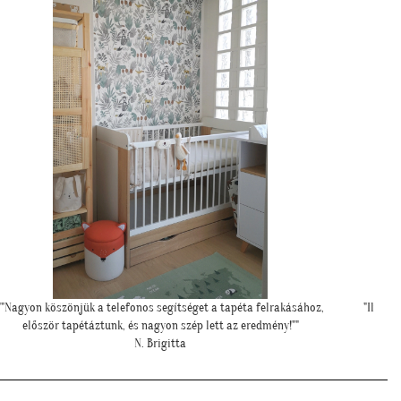
""Nagyon köszönjük a telefonos segítséget a tapéta felrakásához,
"Ilyen 
először tapétáztunk, és nagyon szép lett az eredmény!""
N. Brigitta