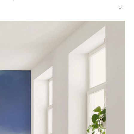
also spoke English.
Olvass tovább