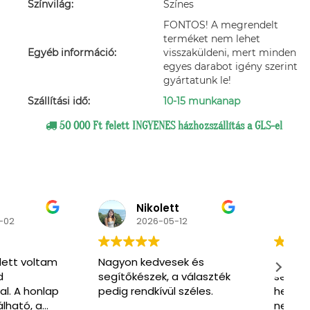
Színvilág:
Színes
FONTOS! A megrendelt
terméket nem lehet
Egyéb információ:
visszaküldeni, mert minden
egyes darabot igény szerint
gyártatunk le!
Szállítási idő:
10-15 munkanap
50 000 Ft felett INGYENES házhozszállítás a GLS-el
ikolett
Primpa
026-05-12
2026-03-07
edvesek és
Very nice and friendly
M
zek, a választék
service. Enthusiastic to
s
dkívül széles.
help us find what we
s
need. One of the men