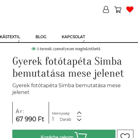
KÁSTEXTIL
BLOG
KAPCSOLAT
A termék személyesen megtekinthető
Gyerek fotótapéta Simba
bemutatása mese jelenet
Gyerek fotótapéta Simba bemutatása mese
jelenet
Ár:
Mennyiség:
67 990 Ft
Darab
Kosárba rakom