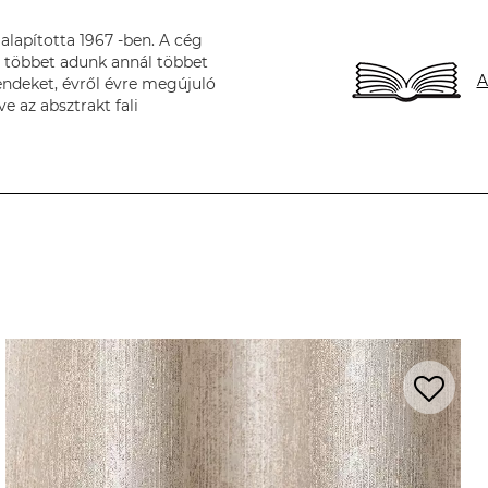
lapította 1967 -ben. A cég
él többet adunk annál többet
A
endeket, évről évre megújuló
e az absztrakt fali