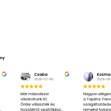
ény
Kozma
N
5
2026-06-02
2
Nagyon elégedett voltam
Nagyon k
a Tapéta Trend
segítőkés
és
szolgáltatásával. A honlap
pedig ren
őkész
remekül használható, a