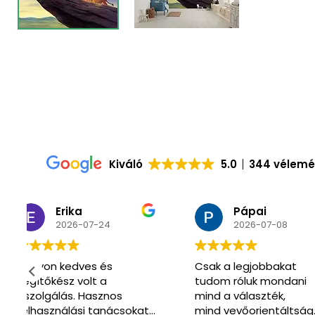
Kiváló
5.0
344 vélem
Pápai
Csaba
2026-07-08
2026-07-0
Csak a legjobbakat
Már másodszor
tudom róluk mondani
vásároltunk itt.
mind a választék,
Óriási választék 
t
mind vevőorientáltság
hozzáértő segít