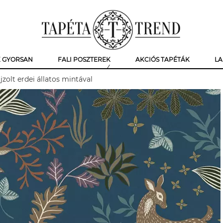
K GYORSAN
FALI POSZTEREK
AKCIÓS TAPÉTÁK
LA
jzolt erdei állatos mintával