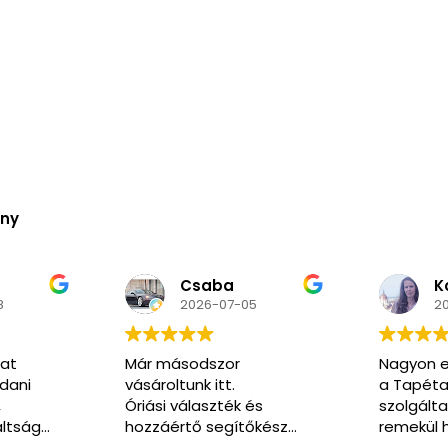
ény
Kozma
N
5
2026-06-02
2
Nagyon elégedett voltam
Nagyon k
a Tapéta Trend
segítőkés
és
szolgáltatásával. A honlap
pedig ren
őkész
remekül használható, a
kommunikáció végig