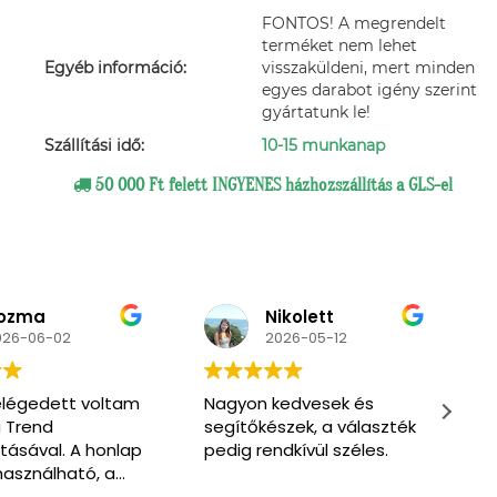
FONTOS! A megrendelt
terméket nem lehet
Egyéb információ:
visszaküldeni, mert minden
egyes darabot igény szerint
gyártatunk le!
Szállítási idő:
10-15 munkanap
50 000 Ft felett INGYENES házhozszállítás a GLS-el
ikolett
Primpa
026-05-12
2026-03-07
edvesek és
Very nice and friendly
M
zek, a választék
service. Enthusiastic to
s
dkívül széles.
help us find what we
s
need. One of the men
also spoke English.