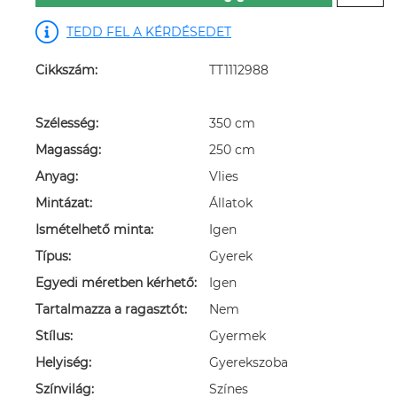
TEDD FEL A KÉRDÉSEDET
Cikkszám:
TT1112988
Szélesség:
350 cm
Magasság:
250 cm
Anyag:
Vlies
Mintázat:
Állatok
Ismételhető minta:
Igen
Típus:
Gyerek
Egyedi méretben kérhető:
Igen
Tartalmazza a ragasztót:
Nem
Stílus:
Gyermek
Helyiség:
Gyerekszoba
Színvilág:
Színes