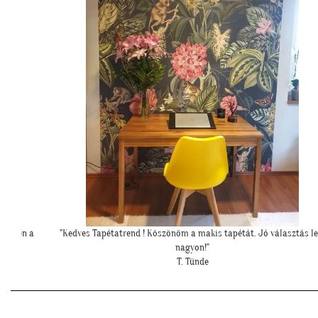
sztás lett
"Meseszép lett a tapéta! Köszönöm a sok segítséget"
T. Mariann