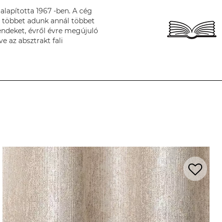
lapította 1967 -ben. A cég
él többet adunk annál többet
endeket, évről évre megújuló
e az absztrakt fali