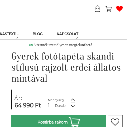
KÁSTEXTIL
BLOG
KAPCSOLAT
A termék személyesen megtekinthető
Gyerek fotótapéta skandi
stílusú rajzolt erdei állatos
mintával
Ár:
Mennyiség:
64 990 Ft
Darab
Kosárba rakom