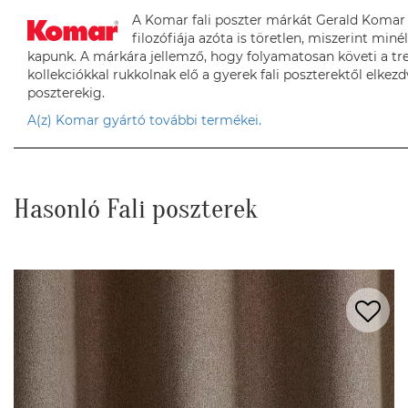
A Komar fali poszter márkát Gerald Komar a
filozófiája azóta is töretlen, miszerint min
kapunk. A márkára jellemző, hogy folyamatosan követi a tr
kollekciókkal rukkolnak elő a gyerek fali poszterektől elkezdv
poszterekig.
A(z) Komar gyártó további termékei.
Hasonló Fali poszterek