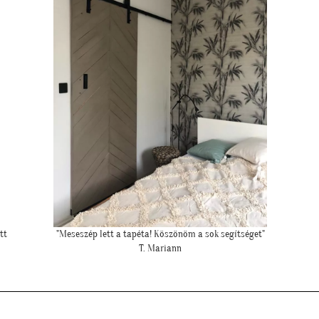
""Csatolok pár képet a dzsungeles sarokról!""
K. Laura