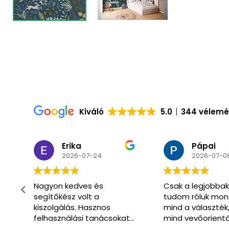
Kiváló
5.0
344 vélem
Pápai
Csaba
2026-07-08
2026-07-0
Csak a legjobbakat
Már másodszor
tudom róluk mondani
vásároltunk itt.
mind a választék,
Óriási választék 
t
mind vevőorientáltság
hozzáértő segít
téren.
kiszolgálás.