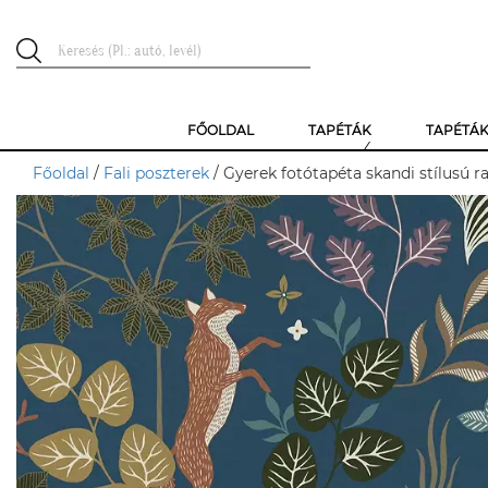
FŐOLDAL
TAPÉTÁK
TAPÉTÁ
Főoldal
/
Fali poszterek
/ Gyerek fotótapéta skandi stílusú ra