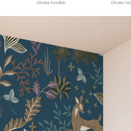
Olvass tovább
korrekt és segítőkész volt.
Amikor időnyomásba
kerültünk, rugalmasan
ajánlottak alternatív
megoldást, ami nagy
segítség volt. Jó szívvel
ajánlom a csapatot.