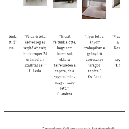
készültünk,
"Példa értékű
""Kicsit
"Ilyen lett a
"Meseszép 
er lett. :)"
kedvesség és
féltünk előtte,
lányom
a tapét
 Viktória
segítőkészség,
hogy nem
szobájában a
Köszönö
hiperszuper 24
lesz-e sok
gyönyörű
sok
órán belüli
ekkora
cseresznye
segítség
szállítással!"
falfelületen a
virágos
T. Mari
U. Leila
tapéta, de a
tapéta."
végeredmény
Cs. Andi
nagyon szép
lett.""
S. Andrea