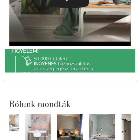
FIGYELEM!
50 000 Ft felett
INGYENES
házhozszállítás
az ország egész területén a
GLS-el.
Rólunk mondták