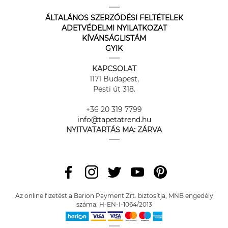
ÁLTALÁNOS SZERZŐDÉSI FELTÉTELEK
ADETVÉDELMI NYILATKOZAT
KÍVÁNSÁGLISTÁM
GYIK
KAPCSOLAT
1171 Budapest,
Pesti út 318.
+36 20 319 7799
info@tapetatrend.hu
NYITVATARTÁS MA:
ZÁRVA
Az online fizetést a Barion Payment Zrt. biztosítja, MNB engedély
száma: H-EN-I-1064/2013