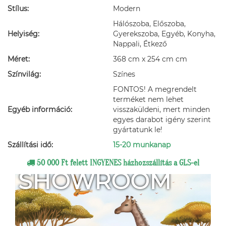
Stílus:
Modern
Hálószoba, Előszoba,
Helyiség:
Gyerekszoba, Egyéb, Konyha,
Nappali, Étkező
Méret:
368 cm x 254 cm cm
Színvilág:
Színes
FONTOS! A megrendelt
terméket nem lehet
Egyéb információ:
visszaküldeni, mert minden
egyes darabot igény szerint
gyártatunk le!
Szállítási idő:
15-20 munkanap
50 000 Ft felett INGYENES házhozszállítás a GLS-el
SHOWROOM