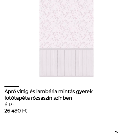
Apró virág és lambéria mintás gyerek
fotótapéta rózsaszín színben
ÁR:
26 490 Ft