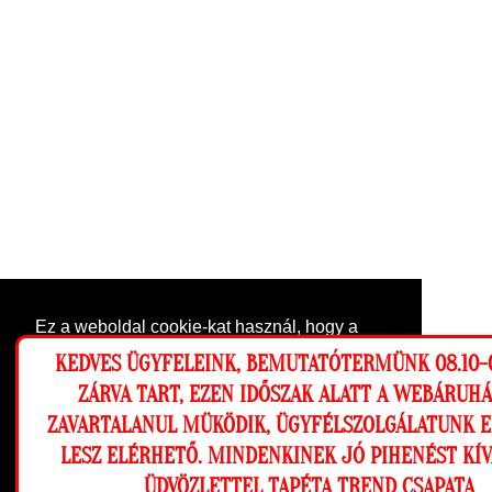
Ez a weboldal cookie-kat használ, hogy a
lehető legjobb élményt nyújtsa honlapunkon.
KEDVES ÜGYFELEINK, BEMUTATÓTERMÜNK 08.10-0
Beállítások
ZÁRVA TART, EZEN IDŐSZAK ALATT A WEBÁRUH
ZAVARTALANUL MÜKÖDIK, ÜGYFÉLSZOLGÁLATUNK 
Elutasítom
Engedélyezem
LESZ ELÉRHETŐ. MINDENKINEK JÓ PIHENÉST KÍ
ÜDVÖZLETTEL TAPÉTA TREND CSAPATA