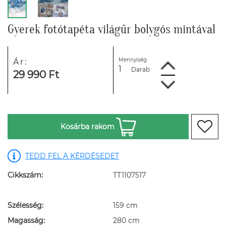
Gyerek fotótapéta világűr bolygós mintával
Mennyiség:
Ár:
Darab
29 990 Ft
Kosárba rakom
TEDD FEL A KÉRDÉSEDET
Cikkszám:
TT1107517
Szélesség:
159 cm
Magasság:
280 cm