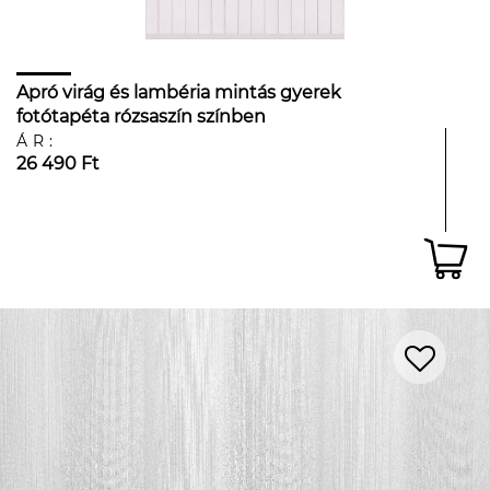
Apró virág és lambéria mintás gyerek
fotótapéta rózsaszín színben
ÁR:
26 490 Ft