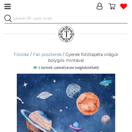
Főoldal
/
Fali poszterek
/ Gyerek fotótapéta világűr
bolygós mintával
A termék személyesen megtekinthető