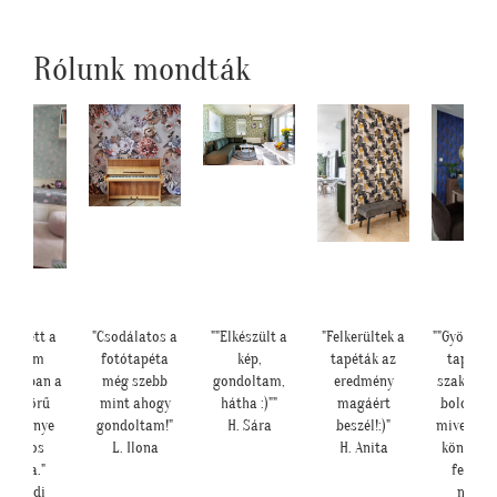
Rólunk mondták
lyen lett a
"Csodálatos a
""Elkészült a
"Felkerültek a
""Gyönyör
lányom
fotótapéta
kép,
tapéták az
tapéták.
bájában a
még szebb
gondoltam,
eredmény
szakembe
yönyörű
mint ahogy
hátha :)""
magáért
boldog vo
seresznye
gondoltam!"
H. Sára
beszél!:)"
mivel tén
virágos
L. Ilona
H. Anita
könnyű v
tapéta."
feltenn
Cs. Andi
maga