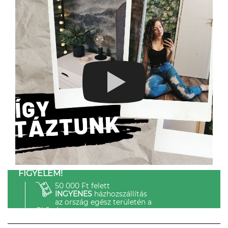
FIGYELEM!
50 000 Ft felett
INGYENES
házhozszállítás
az ország egész területén a
GLS-el.