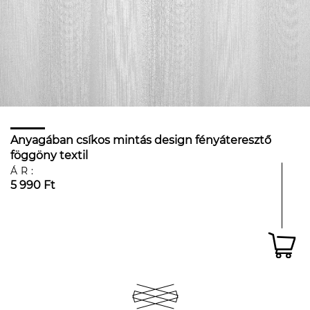
Anyagában csíkos mintás design fényáteresztő
föggöny textil
ÁR:
5 990 Ft