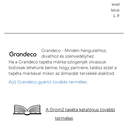
minőségü
köszönhető
L. P. Kat
Grandeco - Minden hangulathoz,
divathoz és szenvedélyhez:
Ha a Grandeco tapéta márka szlogenjét olvassuk
biztosak lehetünk benne, hogy partnere, találsz ezzel a
tapéta márkával mikor az álmaidat tervekké alakítod.
A(z) Grandeco gyártó további termékei.
A Orom2 tapéta katalógus további
termékei