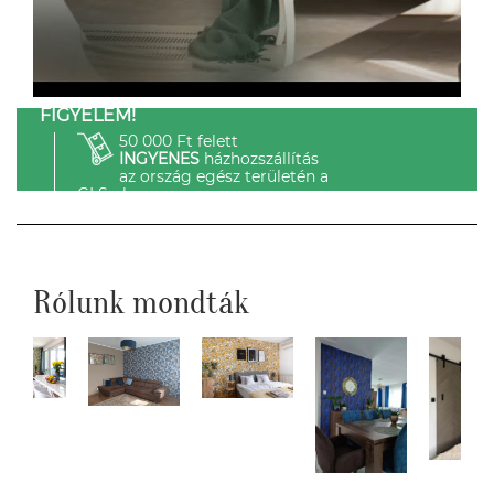
FIGYELEM!
50 000 Ft felett
INGYENES
házhozszállítás
az ország egész területén a
GLS-el.
Rólunk mondták