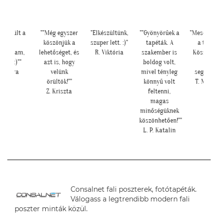
lkészült a
""Még egyszer
"Elkészültünk,
""Gyönyörűek a
"Meseszép 
kép,
köszönjük a
szuper lett. :)"
tapéták. A
a tapét
ndoltam,
lehetőséget, és
R. Viktória
szakember is
Köszönö
átha :)""
azt is, hogy
boldog volt,
sok
H. Sára
velünk
mivel tényleg
segítség
örültök!""
könnyű volt
T. Mari
Z. Kriszta
feltenni,
magas
minőségüknek
köszönhetően!""
L. P. Katalin
Consalnet fali poszterek, fotótapéták.
Válogass a legtrendibb modern fali
poszter minták közül.