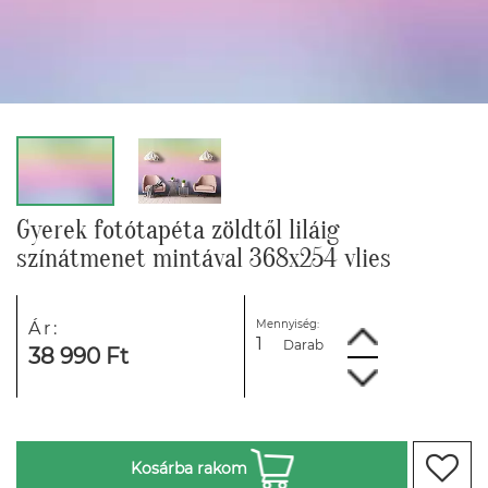
Gyerek fotótapéta zöldtől liláig
színátmenet mintával 368x254 vlies
Mennyiség:
Ár:
Darab
38 990 Ft
Kosárba rakom