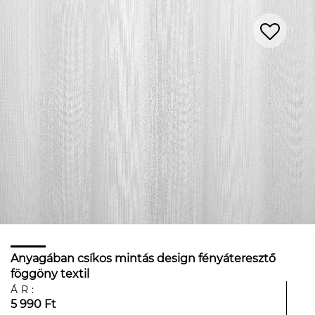
Anyagában csíkos mintás design fényáteresztő
föggöny textil
ÁR:
5 990 Ft