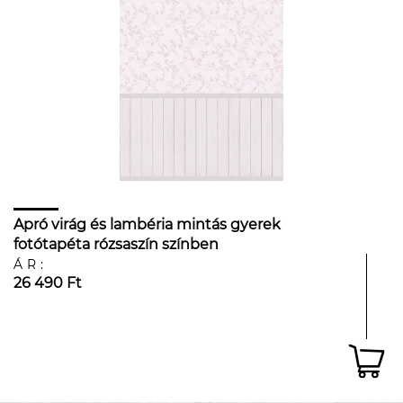
Apró virág és lambéria mintás gyerek
fotótapéta rózsaszín színben
ÁR:
26 490 Ft