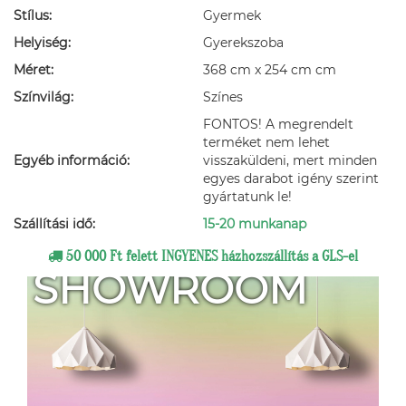
Stílus:
Gyermek
Helyiség:
Gyerekszoba
Méret:
368 cm x 254 cm cm
Színvilág:
Színes
FONTOS! A megrendelt
terméket nem lehet
Egyéb információ:
visszaküldeni, mert minden
egyes darabot igény szerint
gyártatunk le!
Szállítási idő:
15-20 munkanap
50 000 Ft felett INGYENES házhozszállítás a GLS-el
SHOWROOM