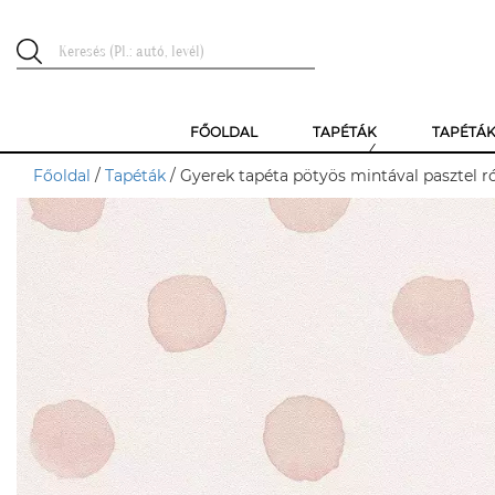
FŐOLDAL
TAPÉTÁK
TAPÉTÁ
Főoldal
/
Tapéták
/ Gyerek tapéta pötyös mintával pasztel r