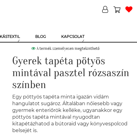
KÁSTEXTIL
BLOG
KAPCSOLAT
A termék személyesen megtekinthető
Gyerek tapéta pötyös
mintával pasztel rózsaszín
színben
Egy pöttyös tapéta minta igazán vidám
hangulatot sugároz. Általában nőiesebb vagy
gyermek enteriőrök kelléke, ugyanakkor egy
pöttyös tapéta mintával nyugodtan
kitapétázhatod a bútoraid vagy könyvespolcod
belsejét is.