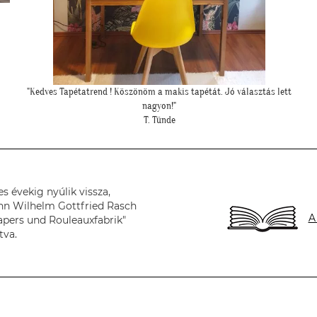
tt
"Meseszép lett a tapéta! Köszönöm a sok segítséget"
T. Mariann
s évekig nyúlik vissza,
nn Wilhelm Gottfried Rasch
A
apers und Rouleauxfabrik"
tva.