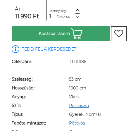
Ár:
Mennyiség:
11 990 Ft
Tekercs
Kosárba rakom
TEDD FEL A KÉRDÉSEDET
Cikkszám:
TT1111186
Szélesség:
53 cm
Hosszúság:
1000 cm
Anyag:
Vlies
Szín:
Rózsaszín
Típus:
Gyerek, Normál
Tapéta mintázat:
Pöttyös