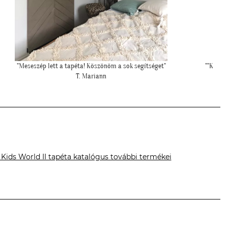
""Kicsit féltünk előtte, hogy nem lesz-e sok ekkora falfelületen a
""Nagyon
tapéta, de a végeredmény nagyon szép lett.""
elő
S. Andrea
 Kids World II tapéta katalógus további termékei