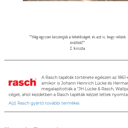
 velünk
"Kedves Tapétatrend ! Köszönöm a makis tapétát. Jó választás le
nagyon!"
T. Tünde
A Rasch tapéták története egészen az 1861-e
amikor is Johann Heinrich Lücke és Herma
megalapították a "JH Lücke & Rasch, Wallp
céget, ahol kezdetben a Rasch tapéták kézzel lettek nyomta
A(z) Rasch gyártó további termékei.