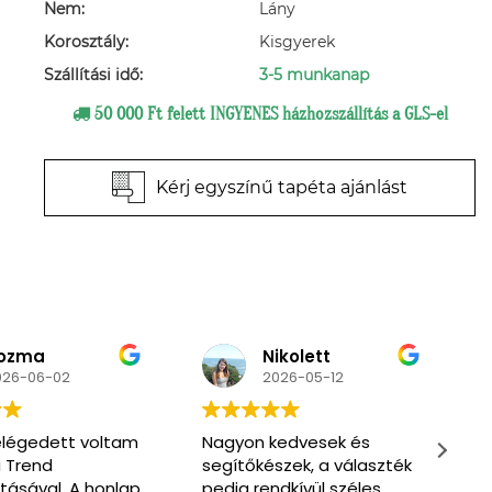
Nem:
Lány
Korosztály:
Kisgyerek
Szállítási idő:
3-5 munkanap
50 000 Ft felett INGYENES házhozszállítás a GLS-el
Kérj egyszínű tapéta ajánlást
ikolett
Primpa
026-05-12
2026-03-07
edvesek és
Very nice and friendly
M
zek, a választék
service. Enthusiastic to
s
dkívül széles.
help us find what we
s