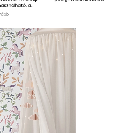
need. One of the men
also spoke English.
Olvass tovább