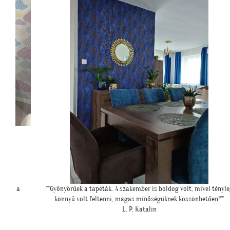
el tényleg
""Még egyszer köszönjük a lehetőséget, és azt is, hogy velünk
ően!""
örültök!""
Z. Kriszta