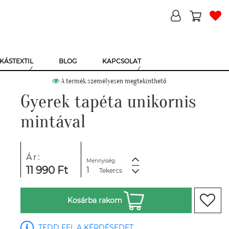
KÁSTEXTIL
BLOG
KAPCSOLAT
A termék személyesen megtekinthető
Gyerek tapéta unikornis
mintával
Ár:
Mennyiség:
11 990 Ft
Tekercs
Kosárba rakom
TEDD FEL A KÉRDÉSEDET