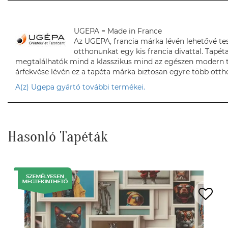
UGEPA = Made in France
Az UGEPA, francia márka lévén lehetővé te
otthonunkat egy kis francia divattal. Tapéta
megtalálhatók mind a klasszikus mind az egészen modern 
árfekvése lévén ez a tapéta márka biztosan egyre több ottho
A(z) Ugepa gyártó további termékei.
Hasonló Tapéták