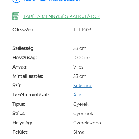
TAPÉTA MENNYISÉG KALKULÁTOR
Cikkszám:
TT1114031
Szélesség:
53 cm
Hosszúság:
1000 cm
Anyag:
Vlies
Mintaillesztés:
53 cm
Szín:
Sokszínű
Tapéta mintázat:
Állat
Típus:
Gyerek
Stílus:
Gyermek
Helyiség:
Gyerekszoba
Felület:
Sima