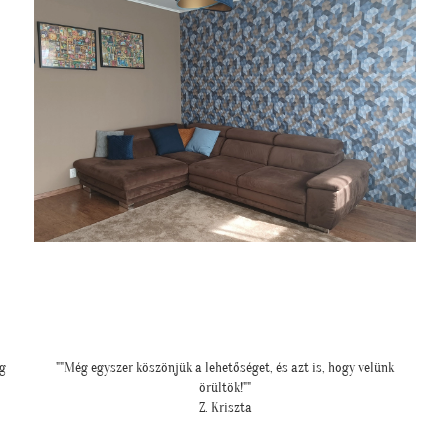
"Ilyen lett a lányom szobájában a gyönyörű cseresznye virágos
tapéta."
Cs. Andi