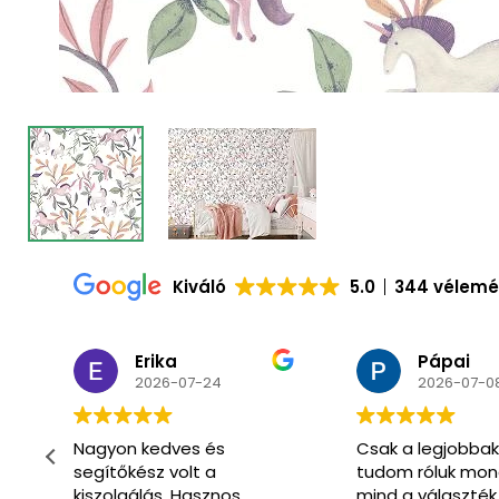
Kiváló
5.0
344 vélem
Pápai
Csaba
2026-07-08
2026-07-0
Csak a legjobbakat
Már másodszor
tudom róluk mondani
vásároltunk itt.
mind a választék,
Óriási választék 