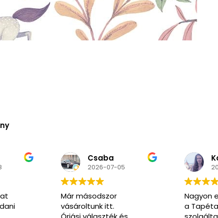
ény
Kozma
N
5
2026-06-02
2
Nagyon elégedett voltam
Nagyon k
a Tapéta Trend
segítőkés
és
szolgáltatásával. A honlap
pedig ren