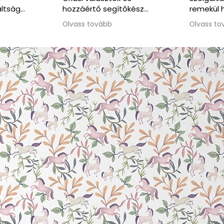
őkész
remekül használható, a
kommunikáció végig
Olvass tovább
korrekt és segítőkész volt.
Amikor időnyomásba
kerültünk, rugalmasan
ajánlottak alternatív
megoldást, ami nagy
segítség volt. Jó szívvel
ajánlom a csapatot.