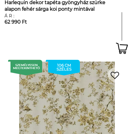
Harlequin dekor tapéta gyöngyház szürke
alapon fehér sárga koi ponty mintával
ÁR:
62 990 Ft
106 CM
SZÉLES