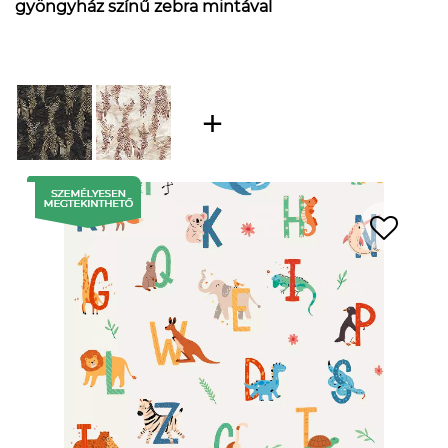
gyöngyház színű zebra mintával