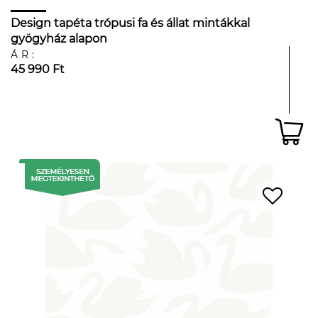
Design tapéta trópusi fa és állat mintákkal
gyögyház alapon
ÁR:
45 990 Ft