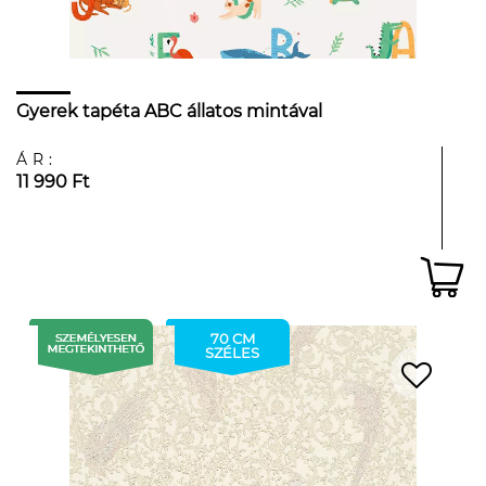
Gyerek tapéta ABC állatos mintával
ÁR:
11 990 Ft
70 CM
SZÉLES