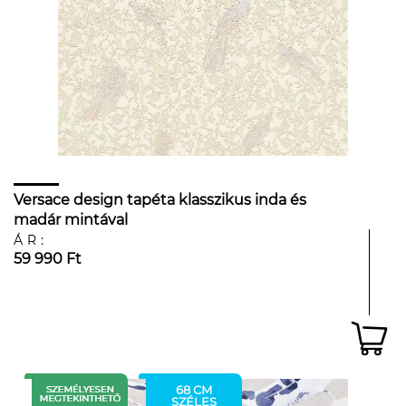
Versace design tapéta klasszikus inda és
madár mintával
ÁR:
59 990 Ft
68 CM
SZÉLES