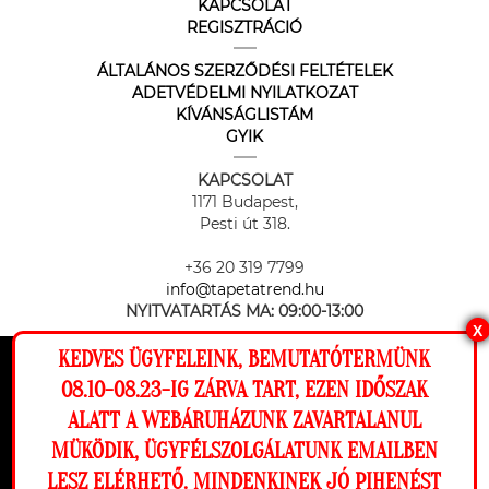
KAPCSOLAT
REGISZTRÁCIÓ
ÁLTALÁNOS SZERZŐDÉSI FELTÉTELEK
ADETVÉDELMI NYILATKOZAT
KÍVÁNSÁGLISTÁM
GYIK
KAPCSOLAT
1171 Budapest,
Pesti út 318.
+36 20 319 7799
info@tapetatrend.hu
NYITVATARTÁS MA:
09:00-13:00
X
KEDVES ÜGYFELEINK, BEMUTATÓTERMÜNK
Ez a weboldal cookie-kat használ, hogy a
08.10-08.23-IG ZÁRVA TART, EZEN IDŐSZAK
lehető legjobb élményt nyújtsa honlapunkon.
ALATT A WEBÁRUHÁZUNK ZAVARTALANUL
Beállítások
MÜKÖDIK, ÜGYFÉLSZOLGÁLATUNK EMAILBEN
Az online fizetést a Barion Payment Zrt. biztosítja, MNB engedély
száma: H-EN-I-1064/2013
LESZ ELÉRHETŐ. MINDENKINEK JÓ PIHENÉST